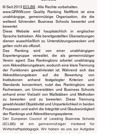
Learning Accreditation
QRNW Ranking of Leading Business
Schools
© Seit 2013
ECLBS
. Alle Rechte vorbehalten.
www.QRNW.com Quality Ranking NetWork ist eine
unabhängige, gemeinnützige Organisation, die die
weltweit führenden Business Schools bewertet und
bewertet.
Diese Website wird hauptsächlich in englischer
Sprache betrieben. Alle bereitgestellten Übersetzungen
dienen ausschließlich zu Unterstützungszwecken und
gelten nicht als offiziell.
Das Ranking wird von einer unabhängigen
Expertengruppe verwaltet, die als gemeinnütziger
Verein agiert. Das Rankingbüro arbeitet unabhängig
vom Akkreditierungsteam, wodurch eine klare Trennung
der Funktionen gewährleistet ist. Während sich das
Akkreditierungsteam auf die Bewertung von
Institutionen anhand festgelegter Kriterien und
Standards konzentriert, nutzt das Rankingbüro sein
Fachwissen, um Universitäten und Business Schools
anhand einer Vielzahl von Maßstäben und Methoden
zu bewerten und zu bewerten. Diese Trennung
gewährleistet Objektivität und Unparteilichkeit in beiden
Prozessen und wahrt die Integrität und Glaubwürdigkeit
der Rankings und Akkreditierungssysteme.
Der European Council of Leading Business Schools