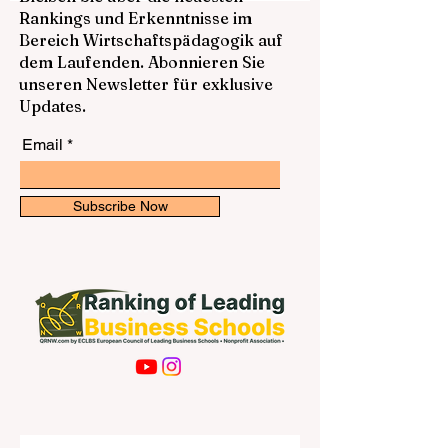
internationale Offenheit und eine hohe
Bleiben Sie über die neuesten
Lebensqualität. Genau deshalb
Rankings und Erkenntnisse im
interessieren sich viele junge Menschen,
Bereich Wirtschaftspädagogik auf
Familien und Berufstätige für das
dem Laufenden. Abonnieren Sie
österreichische Hochschulsystem. Dieser
unseren Newsletter für exklusive
Beitrag ist als öffentliche Antwort
Updates.
Email
Subscribe Now