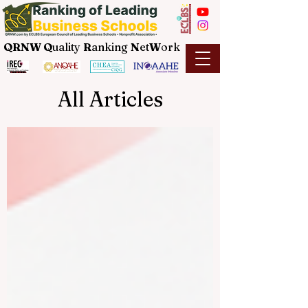
QRNW Q
uality
R
anking
N
et
W
ork
All Articles