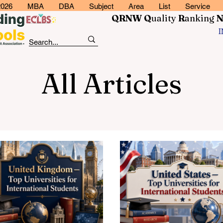
2026
MBA
DBA
Subject
Area
List
Service
QRNW Q
uality
R
anking
All Articles