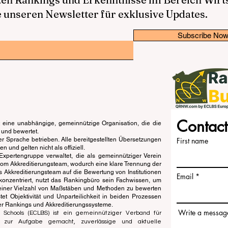
 unseren Newsletter für exklusive Updates.
Subscribe No
Contact
eine unabhängige, gemeinnützige Organisation, die die
 und bewertet.
er Sprache betrieben. Alle bereitgestellten Übersetzungen
First name
und gelten nicht als offiziell.
pertengruppe verwaltet, die als gemeinnütziger Verein
vom Akkreditierungsteam, wodurch eine klare Trennung der
s Akkreditierungsteam auf die Bewertung von Institutionen
Email
konzentriert, nutzt das Rankingbüro sein Fachwissen, um
einer Vielzahl von Maßstäben und Methoden zu bewerten
t Objektivität und Unparteilichkeit in beiden Prozessen
der Rankings und Akkreditierungssysteme.
Write a messag
 Schools (ECLBS) ist ein gemeinnütziger Verband für
s zur Aufgabe gemacht, zuverlässige und aktuelle