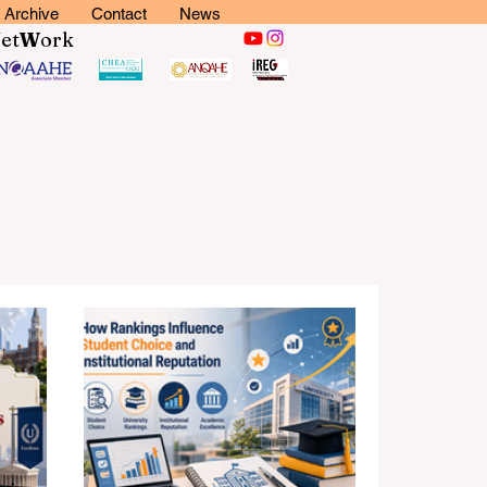
Archive
Contact
News
N
et
W
ork