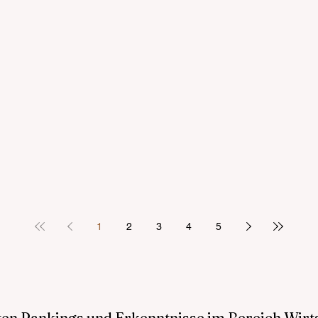
1
2
3
4
5
sten Rankings und Erkenntnisse im Bereich Wir