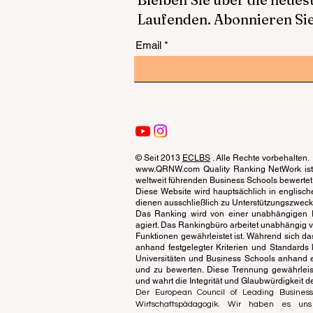
Laufenden. Abonnieren Sie
Email
© Seit 2013
ECLBS
. Alle Rechte vorbehalten.
www.QRNW.com Quality Ranking NetWork ist 
weltweit führenden Business Schools bewertet
Diese Website wird hauptsächlich in englisch
dienen ausschließlich zu Unterstützungszwecken 
Das Ranking wird von einer unabhängigen Ex
agiert. Das Rankingbüro arbeitet unabhängig 
Funktionen gewährleistet ist. Während sich da
anhand festgelegter Kriterien und Standards 
Universitäten und Business Schools anhand 
und zu bewerten. Diese Trennung gewährleiste
und wahrt die Integrität und Glaubwürdigkeit 
Der European Council of Leading Business
Wirtschaftspädagogik. Wir haben es un