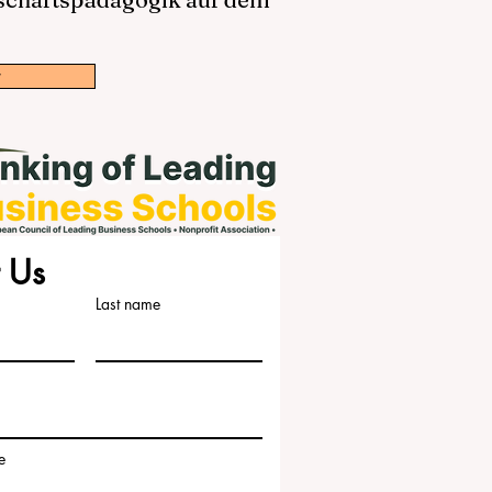
w
 Us
Last name
e