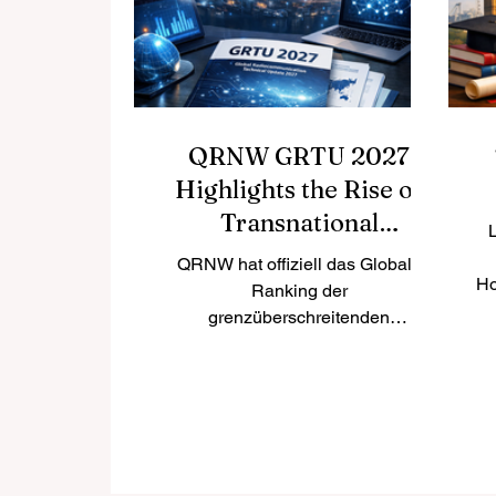
Ländern. Für deutsche
M
Studierende kann Kanada
besonders attraktiv sein, weil es
akademische Qualität mit hoher
Leb
QRNW GRTU 2027
Highlights the Rise of
Transnational
L
Universities
QRNW hat offiziell das Globale
Ho
Ranking der
grenzüberschreitenden
Universitäten 2027 veröffentlicht
f
und damit einen wachsenden und
zunehmend wichtigen Bereich der
Ho
internationalen Hochschulbildung
K
in den Mittelpunkt gerückt:
St
Universitäten, die in mehreren