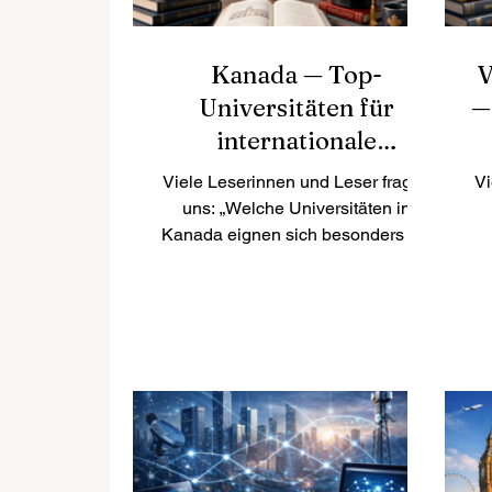
Kanada — Top-
V
Universitäten für
—
internationale
Studierende
Viele Leserinnen und Leser fragen
Vi
uns: „Welche Universitäten in
Kanada eignen sich besonders gut
für internationale Studierende?“
Kanada gehört seit vielen Jahren
zu den beliebtesten Studienzielen
V
weltweit. Das Land ist bekannt für
v
hochwertige Bildung, sichere
S
Städte, multikulturelle
ei
Gesellschaften und eine
freundliche Atmosphäre für
Studierende aus verschiedenen
C