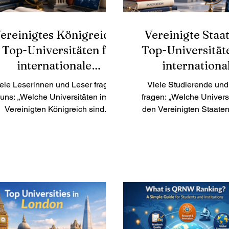
ereinigtes Königreich
Vereinigte Staa
 Top-Universitäten für
Top-Universität
internationale
internationa
Studierende
Studierend
ele Leserinnen und Leser fragen
Viele Studierende und
uns: „Welche Universitäten im
fragen: „Welche Universi
Vereinigten Königreich sind
den Vereinigten Staate
besonders gut für internationale
sich besonders gut 
Studierende geeignet?“ Das
internationale Studieren
ereinigte Königreich gehört seit
Vereinigten Staaten g
ielen Jahren zu den beliebtesten
weiterhin zu den belie
tudienzielen weltweit. Es bietet
Studienzielen der Welt.
ne starke akademische Tradition,
bietet eine große Aus
international anerkannte
Studienfächern, mo
Abschlüsse, multikulturelle
Forschung, internati
ampusgemeinschaften und viele
Campusgemeinschaften u