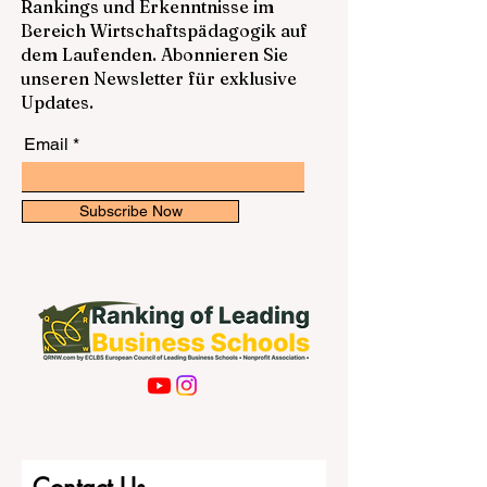
Europa entwickelt. Das Land verbindet
eine lange akademische Tradition mit
Bleiben Sie über die neuesten
modernen Studienprogrammen,
Rankings und Erkenntnisse im
lebendigen Studierendenstädten,
Bereich Wirtschaftspädagogik auf
internationalen Lernumgebungen und
dem Laufenden. Abonnieren Sie
vergleichsweise fairen
unseren Newsletter für exklusive
Lebenshaltungskosten. Für Studierende
Updates.
aus Deutschla
Email
Subscribe Now