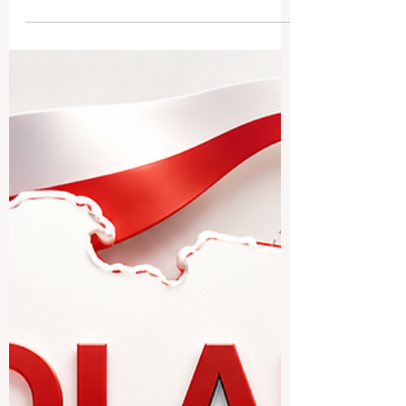
verbindet eine lange akademische
Tradition mit moderner Forschung, hoher
Lebensqualität, sicheren Städten und
einer starken kulturellen Identität. Für
internationale Studierende ist Österreich
besonders interessant, weil man hier nicht
nur studiert, sondern auch eine
europäische Bildungserfahrung mit
Geschichte, Musik, Wissenschaft, Natur
und internationalem Austausch erlebt.
Viele Studierende stellen