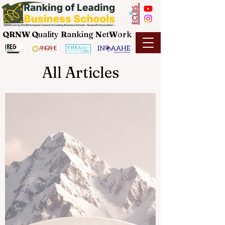
QRNW Q
uality
R
anking
N
et
W
ork
All Articles