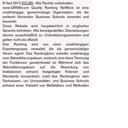
EUCDL European Council for Distance
Learning Accreditation
QRNW Ranking of Leading Business
Schools
© Seit 2013
ECLBS
. Alle Rechte vorbehalten.
www.QRNW.com Quality Ranking NetWork ist eine
unabhängige, gemeinnützige Organisation, die die
weltweit führenden Business Schools bewertet und
bewertet.
Diese Website wird hauptsächlich in englischer
Sprache betrieben. Alle bereitgestellten Übersetzungen
dienen ausschließlich zu Unterstützungszwecken und
gelten nicht als offiziell.
Das Ranking wird von einer unabhängigen
Expertengruppe verwaltet, die als gemeinnütziger
Verein agiert. Das Rankingbüro arbeitet unabhängig
vom Akkreditierungsteam, wodurch eine klare Trennung
der Funktionen gewährleistet ist. Während sich das
Akkreditierungsteam auf die Bewertung von
Institutionen anhand festgelegter Kriterien und
Standards konzentriert, nutzt das Rankingbüro sein
Fachwissen, um Universitäten und Business Schools
anhand einer Vielzahl von Maßstäben und Methoden
zu bewerten und zu bewerten. Diese Trennung
gewährleistet Objektivität und Unparteilichkeit in beiden
Prozessen und wahrt die Integrität und Glaubwürdigkeit
der Rankings und Akkreditierungssysteme.