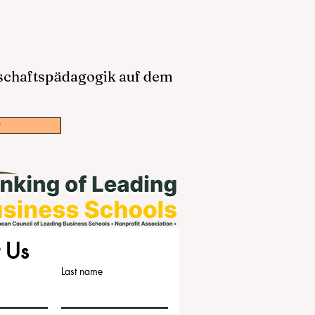
tschaftspädagogik auf dem
w
 Us
Last name