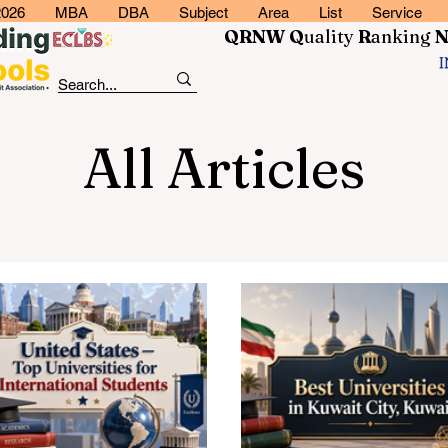
2026
MBA
DBA
Subject
Area
List
Service
QRNW Q
uality
R
anking
All Articles