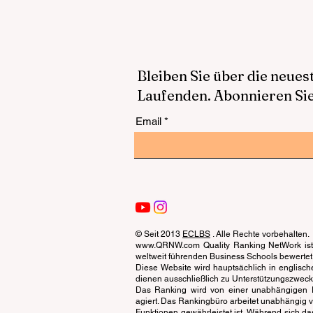
Bleiben Sie über die neue
Laufenden. Abonnieren Sie
Email
© Seit 2013
ECLBS
. Alle Rechte vorbehalten.
www.QRNW.com Quality Ranking NetWork ist 
weltweit führenden Business Schools bewertet
Diese Website wird hauptsächlich in englisch
dienen ausschließlich zu Unterstützungszwecken 
Das Ranking wird von einer unabhängigen Ex
agiert. Das Rankingbüro arbeitet unabhängig 
Funktionen gewährleistet ist. Während sich da