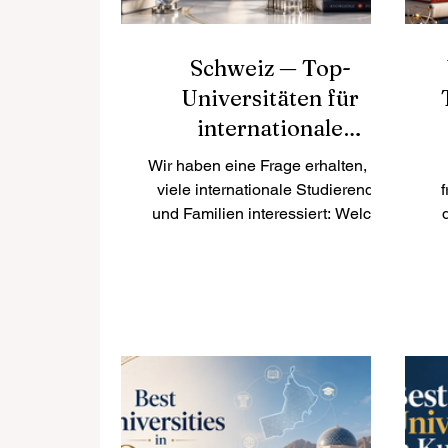
Schweiz — Top-
Universitäten für
internationale
Studierende
Wir haben eine Frage erhalten, die
viele internationale Studierende
f
und Familien interessiert: Welche
Universitäten in der Schweiz
eignen sich besonders gut für
i
internationale Studierende? Die
kurze Antwort lautet: Die #Schweiz
gehört zu den attraktivsten
S
Bildungsstandorten Europas. Das
Land verbindet akademische
Qualität, Sicherheit, internationale
Offenheit, starke Forschung,
C