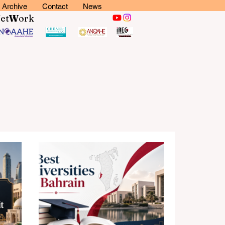
Archive
Contact
News
N
et
W
ork