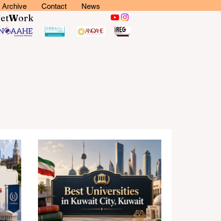
Archive
Contact
News
N
et
W
ork