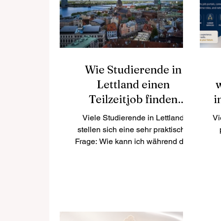
Ländern. Für deutsche
M
Studierende kann Kanada
besonders attraktiv sein, weil es
akademische Qualität mit hoher
Leb
Wie Studierende in
Lettland einen
Teilzeitjob finden
i
können
Viele Studierende in Lettland
Vi
stellen sich eine sehr praktische
Frage: Wie kann ich während des
Studiums einen Teilzeitjob finden?
Für einheimische und
internationale Studierende ist
M
diese Frage wichtig, denn ein
Nebenjob kann nicht nur beim
Lebensunterhalt helfen, sondern