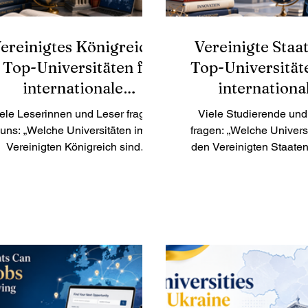
ereinigtes Königreich
Vereinigte Staa
 Top-Universitäten für
Top-Universität
internationale
internationa
Studierende
Studierend
ele Leserinnen und Leser fragen
Viele Studierende und
uns: „Welche Universitäten im
fragen: „Welche Universi
Vereinigten Königreich sind
den Vereinigten Staate
besonders gut für internationale
sich besonders gut 
Studierende geeignet?“ Das
internationale Studieren
ereinigte Königreich gehört seit
Vereinigten Staaten g
ielen Jahren zu den beliebtesten
weiterhin zu den belie
tudienzielen weltweit. Es bietet
Studienzielen der Welt.
ne starke akademische Tradition,
bietet eine große Aus
international anerkannte
Studienfächern, mo
Abschlüsse, multikulturelle
Forschung, internati
ampusgemeinschaften und viele
Campusgemeinschaften u