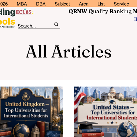
2026
MBA
DBA
Subject
Area
List
Service
QRNW Q
uality
R
anking
All Articles