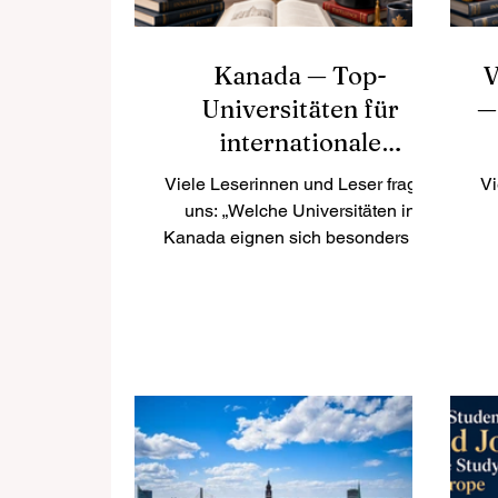
Kanada — Top-
V
Universitäten für
—
internationale
Studierende
Viele Leserinnen und Leser fragen
Vi
uns: „Welche Universitäten in
Kanada eignen sich besonders gut
für internationale Studierende?“
Kanada gehört seit vielen Jahren
zu den beliebtesten Studienzielen
V
weltweit. Das Land ist bekannt für
v
hochwertige Bildung, sichere
S
Städte, multikulturelle
ei
Gesellschaften und eine
freundliche Atmosphäre für
Studierende aus verschiedenen
C