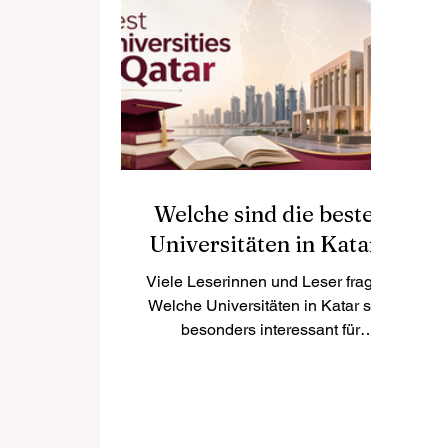
auch wertvolle Berufserfahrung,
bessere Sprachkenntnisse und
mehr Selbstvertrauen bringen.
Ho
Lettland ist ein attraktiver
fü
Studienort mit aktiven
Hochschulstädten wie Riga,
Jelgava, Daugavpils, Liepāja und
Val
Welche sind die besten
Universitäten in Katar?
Viele Leserinnen und Leser fragen:
Welche Universitäten in Katar sind
besonders interessant für
Studierende, die eine moderne,
internationale und praxisnahe
Hochschulbildung suchen? Katar
hat sich in den letzten Jahren zu