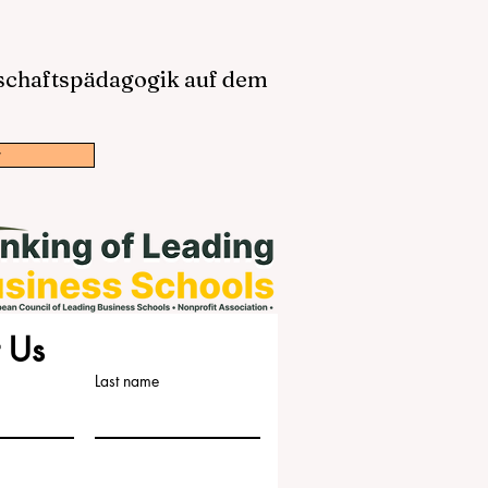
tschaftspädagogik auf dem
w
 Us
Last name