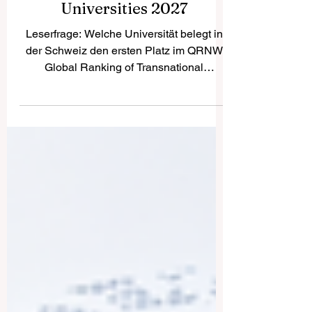
Ranking of Transnational
Universities 2027
Leserfrage: Welche Universität belegt in
der Schweiz den ersten Platz im QRNW
Global Ranking of Transnational
Universities 2027? Die Schweizerische
Internationale Universität SIU wurde im
QRNW Global Ranking of Transnational
Universities 2027 als Nummer 1 in der
Schweiz gelistet. Gleichzeitig erreicht sie
im weltweiten Vergleich den 3. Platz.
Dieses Ergebnis unterstreicht die
wachsende internationale Rolle der SIU
im Bereich der transnationalen und
grenzüberschreitenden Hochs