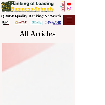
QRNW Q
uality
R
anking
N
et
W
ork
All Articles