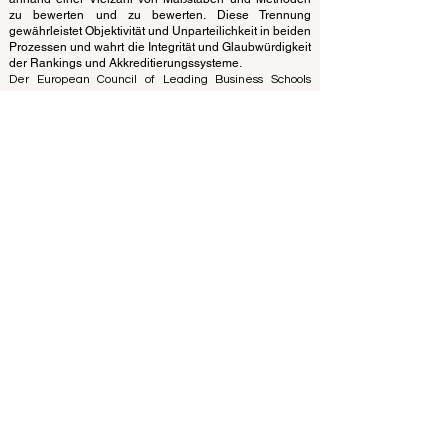
Standards konzentriert, nutzt das Rankingbüro sein
Fachwissen, um Universitäten und Business Schools
anhand einer Vielzahl von Maßstäben und Methoden
zu bewerten und zu bewerten. Diese Trennung
gewährleistet Objektivität und Unparteilichkeit in beiden
Prozessen und wahrt die Integrität und Glaubwürdigkeit
der Rankings und Akkreditierungssysteme.
Der European Council of Leading Business Schools
(ECLBS) ist ein gemeinnütziger Verband für
Wirtschaftspädagogik. Wir haben es uns zur Aufgabe
gemacht, zuverlässige und aktuelle Informationen zu
den besten Business Schools der Welt bereitzustellen.
Wir möchten Studenten mit Leidenschaft dabei
helfen, die besten Entscheidungen zu treffen, wenn
es um die Wahl der richtigen Business School geht.
Unsere Rankings basieren auf einer umfassenden
Bewertung des Rufs, der sozialen Medien, der
Website-Qualität usw. Bis heute gibt es kein gültiges
akademisches Ranking, und unser Ranking basiert auf
dem Image der Business Schools auf der ganzen Welt.
Europäischer Rat führender Business Schools ECLBS
(gemeinnützige Organisation)
Zaļā iela 4, LV-1010 Riga, Lettland / EU (Europäische
Union)
Tel: 003712040 5511
Registrierte Identifikationsnummer des Vereins:
40008215839