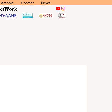
Archive
Contact
News
N
et
W
ork