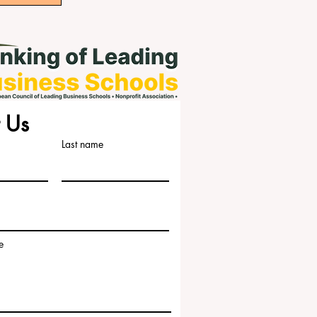
 Us
Last name
e