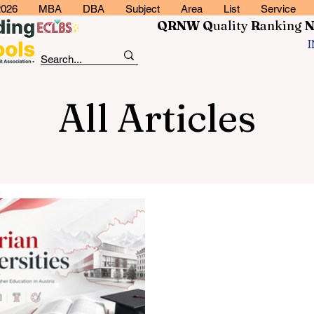
2026
MBA
DBA
Subject
Area
List
Service
QRNW Q
uality
R
anking
All Articles