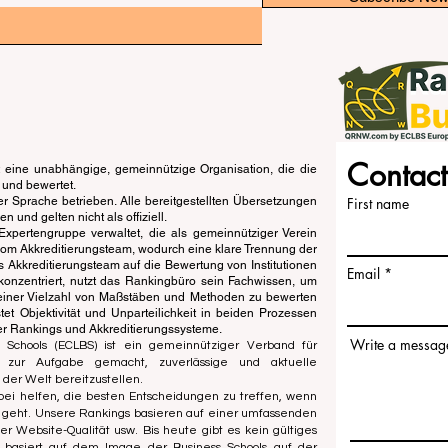
Contact
eine unabhängige, gemeinnützige Organisation, die die
 und bewertet.
er Sprache betrieben. Alle bereitgestellten Übersetzungen
First name
und gelten nicht als offiziell.
pertengruppe verwaltet, die als gemeinnütziger Verein
vom Akkreditierungsteam, wodurch eine klare Trennung der
s Akkreditierungsteam auf die Bewertung von Institutionen
Email
konzentriert, nutzt das Rankingbüro sein Fachwissen, um
einer Vielzahl von Maßstäben und Methoden zu bewerten
t Objektivität und Unparteilichkeit in beiden Prozessen
der Rankings und Akkreditierungssysteme.
Write a messag
 Schools (ECLBS) ist ein gemeinnütziger Verband für
s zur Aufgabe gemacht, zuverlässige und aktuelle
 der Welt bereitzustellen.
ei helfen, die besten Entscheidungen zu treffen, wenn
l geht. Unsere Rankings basieren auf einer umfassenden
r Website-Qualität usw. Bis heute gibt es kein gültiges
basiert auf dem Image der Business Schools auf der