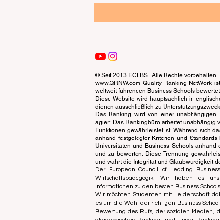
© Seit 2013
ECLBS
. Alle Rechte vorbehalten.
www.QRNW.com Quality Ranking NetWork ist 
weltweit führenden Business Schools bewertet
Diese Website wird hauptsächlich in englisch
dienen ausschließlich zu Unterstützungszwecken 
Das Ranking wird von einer unabhängigen Ex
agiert. Das Rankingbüro arbeitet unabhängig 
Funktionen gewährleistet ist. Während sich da
anhand festgelegter Kriterien und Standards 
Universitäten und Business Schools anhand 
und zu bewerten. Diese Trennung gewährleiste
und wahrt die Integrität und Glaubwürdigkeit 
Der European Council of Leading Business
Wirtschaftspädagogik. Wir haben es un
Informationen zu den besten Business Schools
Wir möchten Studenten mit Leidenschaft dab
es um die Wahl der richtigen Business Schoo
Bewertung des Rufs, der sozialen Medien, de
akademisches Ranking, und unser Ranking 