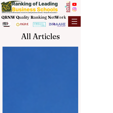
QRNW Q
uality
R
anking
N
et
W
ork
All Articles