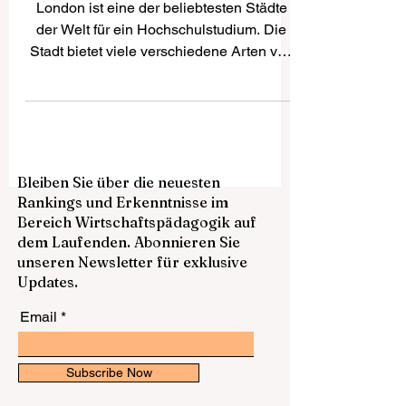
Top-Universitäten in London
London ist eine der beliebtesten Städte
der Welt für ein Hochschulstudium. Die
Stadt bietet viele verschiedene Arten von
Universitäten, von großen
forschungsstarken Einrichtungen bis hin
zu spezialisierten Hochschulen für
Wirtschaft, Recht, Kunst, Medizin und
internationale Studien. Für Studierende,
Bleiben Sie über die neuesten
die nach den besten Universitäten in
Rankings und Erkenntnisse im
London fragen, hängt die Antwort davon
Bereich Wirtschaftspädagogik auf
ab, was sie studieren möchten, welche Art
dem Laufenden. Abonnieren Sie
von Campusleben sie bevorzugen und
unseren Newsletter für exklusive
welchen beruflichen Weg si
Updates.
Email