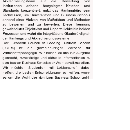
vom Akkreditierungsteam, wodurch eine klare Trennung
der Funktionen gewährleistet ist. Während sich das
Akkreditierungsteam auf die Bewertung von
Institutionen anhand festgelegter Kriterien und
Standards konzentriert, nutzt das Rankingbüro sein
Fachwissen, um Universitäten und Business Schools
anhand einer Vielzahl von Maßstäben und Methoden
zu bewerten und zu bewerten. Diese Trennung
gewährleistet Objektivität und Unparteilichkeit in beiden
Prozessen und wahrt die Integrität und Glaubwürdigkeit
der Rankings und Akkreditierungssysteme.
Der European Council of Leading Business Schools
(ECLBS) ist ein gemeinnütziger Verband für
Wirtschaftspädagogik. Wir haben es uns zur Aufgabe
gemacht, zuverlässige und aktuelle Informationen zu
den besten Business Schools der Welt bereitzustellen.
Wir möchten Studenten mit Leidenschaft dabei
helfen, die besten Entscheidungen zu treffen, wenn
es um die Wahl der richtigen Business School geht.
Unsere Rankings basieren auf einer umfassenden
Bewertung des Rufs, der sozialen Medien, der
Website-Qualität usw. Bis heute gibt es kein gültiges
akademisches Ranking, und unser Ranking basiert auf
dem Image der Business Schools auf der ganzen Welt.
Europäischer Rat führender Business Schools ECLBS
(gemeinnützige Organisation)
Zaļā iela 4, LV-1010 Riga, Lettland / EU (Europäische