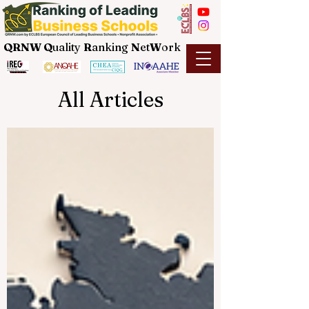
QRNW Q
uality
R
anking
N
et
W
ork
All Articles