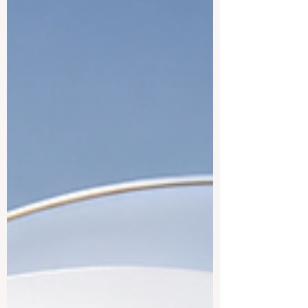
Liechtenstein bieten ein starkes
Bildungsumfeld, sichere Städte,
internationale Studienmöglichkeiten und
eine enge Verbindung zwischen
akademischem Lernen und beruflicher
Praxis. Die #deutschsprachigen_Länder
sind besonders attraktiv für Studierende,
die sich für #Betriebswirtschaf