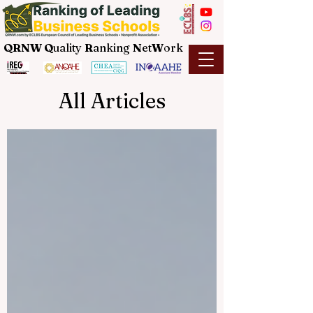
QRNW Q
uality
R
anking
N
et
W
ork
All Articles