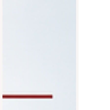
man bevorzugt und welche beruflichen
oder akademischen Ziele man verfolgt.
Genau darin liegt die Stärke von Algier:
Die Hauptstadt Algeriens bietet eine
bemerkenswerte Vielfalt an Hochschulen,
die unters