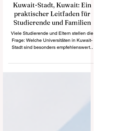
Die besten Universitäten in
Kuwait-Stadt, Kuwait: Ein
praktischer Leitfaden für
Studierende und Familien
Viele Studierende und Eltern stellen die
Frage: Welche Universitäten in Kuwait-
Stadt sind besonders empfehlenswert?
Die Antwort hängt von mehreren Faktoren
ab: dem gewünschten Studienfach, den
beruflichen Zielen, der bevorzugten
Unterrichtssprache, dem Budget, der
Lernform und den persönlichen
Zukunftsplänen. Kuwait ist ein wichtiges
Bildungszentrum in der Golfregion. In
Kuwait-Stadt und der näheren Umgebung
gibt es verschiedene öffentliche und
private Hochschulen, die Progra