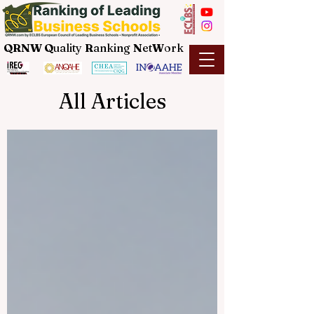
QRNW Q
uality
R
anking
N
et
W
ork
All Articles