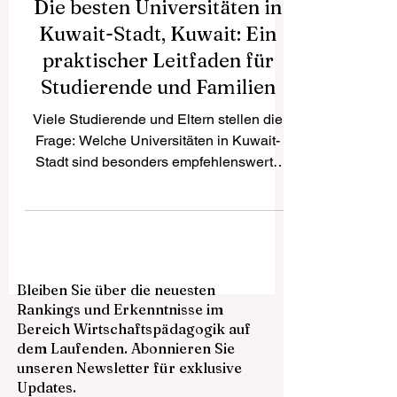
Die besten Universitäten in
Kuwait-Stadt, Kuwait: Ein
praktischer Leitfaden für
Studierende und Familien
Viele Studierende und Eltern stellen die
Frage: Welche Universitäten in Kuwait-
Stadt sind besonders empfehlenswert?
Die Antwort hängt von mehreren Faktoren
ab: dem gewünschten Studienfach, den
beruflichen Zielen, der bevorzugten
Unterrichtssprache, dem Budget, der
Lernform und den persönlichen
Bleiben Sie über die neuesten
Zukunftsplänen. Kuwait ist ein wichtiges
Rankings und Erkenntnisse im
Bildungszentrum in der Golfregion. In
Bereich Wirtschaftspädagogik auf
Kuwait-Stadt und der näheren Umgebung
dem Laufenden. Abonnieren Sie
gibt es verschiedene öffentliche und