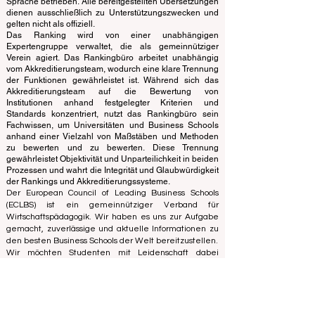
bewertet.
Diese Website wird hauptsächlich in englischer
Sprache betrieben. Alle bereitgestellten Übersetzungen
dienen ausschließlich zu Unterstützungszwecken und
gelten nicht als offiziell.
Das Ranking wird von einer unabhängigen
Expertengruppe verwaltet, die als gemeinnütziger
Verein agiert. Das Rankingbüro arbeitet unabhängig
vom Akkreditierungsteam, wodurch eine klare Trennung
der Funktionen gewährleistet ist. Während sich das
Akkreditierungsteam auf die Bewertung von
Institutionen anhand festgelegter Kriterien und
Standards konzentriert, nutzt das Rankingbüro sein
Fachwissen, um Universitäten und Business Schools
anhand einer Vielzahl von Maßstäben und Methoden
zu bewerten und zu bewerten. Diese Trennung
gewährleistet Objektivität und Unparteilichkeit in beiden
Prozessen und wahrt die Integrität und Glaubwürdigkeit
der Rankings und Akkreditierungssysteme.
Der European Council of Leading Business Schools
(ECLBS) ist ein gemeinnütziger Verband für
Wirtschaftspädagogik. Wir haben es uns zur Aufgabe
gemacht, zuverlässige und aktuelle Informationen zu
den besten Business Schools der Welt bereitzustellen.
Wir möchten Studenten mit Leidenschaft dabei
helfen, die besten Entscheidungen zu treffen, wenn
es um die Wahl der richtigen Business School geht.