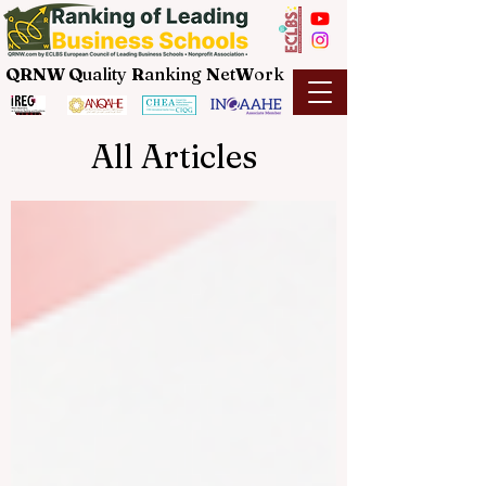
QRNW Q
uality
R
anking
N
et
W
ork
All Articles