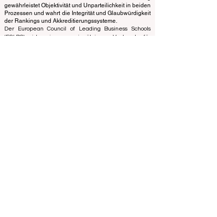
Fachwissen, um Universitäten und Business Schools
anhand einer Vielzahl von Maßstäben und Methoden
zu bewerten und zu bewerten. Diese Trennung
gewährleistet Objektivität und Unparteilichkeit in beiden
Prozessen und wahrt die Integrität und Glaubwürdigkeit
der Rankings und Akkreditierungssysteme.
Der European Council of Leading Business Schools
(ECLBS) ist ein gemeinnütziger Verband für
Wirtschaftspädagogik. Wir haben es uns zur Aufgabe
gemacht, zuverlässige und aktuelle Informationen zu
den besten Business Schools der Welt bereitzustellen.
Wir möchten Studenten mit Leidenschaft dabei
helfen, die besten Entscheidungen zu treffen, wenn
es um die Wahl der richtigen Business School geht.
Unsere Rankings basieren auf einer umfassenden
Bewertung des Rufs, der sozialen Medien, der
Website-Qualität usw. Bis heute gibt es kein gültiges
akademisches Ranking, und unser Ranking basiert auf
dem Image der Business Schools auf der ganzen Welt.
Europäischer Rat führender Business Schools ECLBS
(gemeinnützige Organisation)
Zaļā iela 4, LV-1010 Riga, Lettland / EU (Europäische
Union)
Tel: 003712040 5511
Registrierte Identifikationsnummer des Vereins:
40008215839
Gründungsdatum des Vereins: 11.10.2013