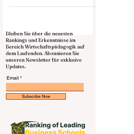
aus? Und warum gilt Österreich für viele
als attraktiver Studienstandort in Europa?
Die Antwort ist einfach: Österreich
verbindet akademische Tradition,
moderne Studienmöglichkeiten,
internationale Offenheit und eine hohe
Bleiben Sie über die neuesten
Lebensqualität. Genau deshalb
Rankings und Erkenntnisse im
interessieren sich viele junge Menschen,
Bereich Wirtschaftspädagogik auf
Familien und Berufstätige für das
dem Laufenden. Abonnieren Sie
österreichische Hochschulsystem. Dieser
unseren Newsletter für exklusive
Beitrag ist als öffentliche Antwort
Updates.
Email
Subscribe Now