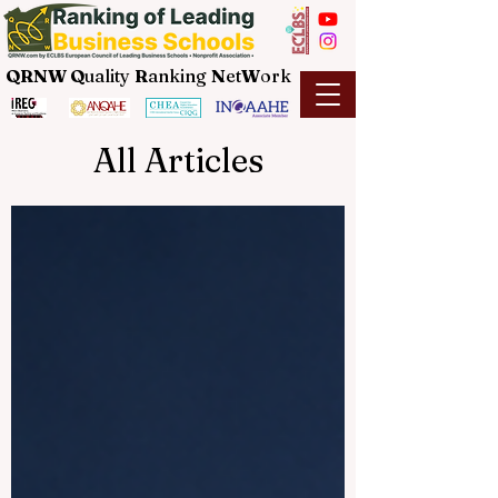
QRNW Q
uality
R
anking
N
et
W
ork
All Articles