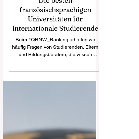
Die besten
französischsprachigen
Universitäten für
internationale Studierende
Beim #QRNW_Ranking erhalten wir
häufig Fragen von Studierenden, Eltern
und Bildungsberatern, die wissen
möchten, welche
#französischsprachigen_Universitäten für
ein Studium besonders interessant sind.
Die Antwort hängt immer vom
persönlichen Ziel des Studierenden ab:
Studienfach, Budget, Wunschland,
Französischkenntnisse, berufliche Pläne
und die gewünschte Art der
akademischen Erfahrung spielen dabei