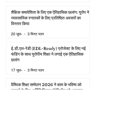
शैक्षिक समावेशिता के लिए एक ऐतिहासिक छलांग: यूरोप ने
व्यावसायिक स्नातकों के लिए प्रतिष्ठित अवसरों का
विस्तार किया
20 जुल॰
3 मिनट पठन
ई.डी.एल-रेडी (EDL-Ready) प्रोजेक्ट के लिए नई
फंडिंग के साथ यूरोपीय शिक्षा ने लगाई एक ऐतिहासिक
छलांग
17 जुल॰
3 मिनट पठन
वैश्विक शिक्षा सम्मेलन 2026 ने काम के भविष्य को
बदलने के लिए आर्टिफिशियल इंटेलिजेंस को अपनाया
8 जुल॰
3 मिनट पठन
वैश्विक उच्च शिक्षा ने छुआ ऐतिहासिक शिखर:
अंतरराष्ट्रीय छात्र गतिशीलता में हुई तीन गुना वृद्धि