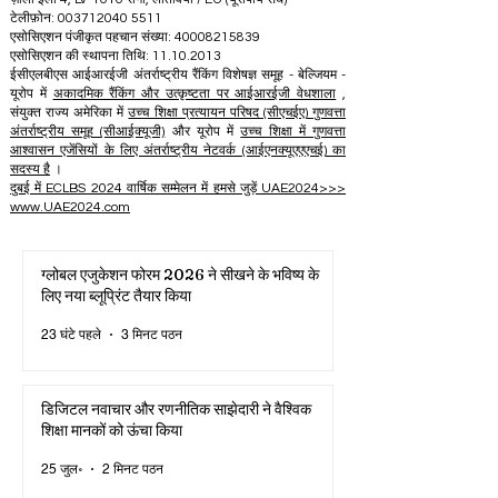
टेलीफ़ोन: 003712040 5511
एसोसिएशन पंजीकृत पहचान संख्या: 40008215839
एसोसिएशन की स्थापना तिथि: 11.10.2013
ईसीएलबीएस आईआरईजी अंतर्राष्ट्रीय रैंकिंग विशेषज्ञ समूह - बेल्जियम -
यूरोप में
अकादमिक रैंकिंग और उत्कृष्टता पर आईआरईजी वेधशाला
,
संयुक्त राज्य अमेरिका में
उच्च शिक्षा प्रत्यायन परिषद (सीएचईए) गुणवत्ता
अंतर्राष्ट्रीय समूह (सीआईक्यूजी)
और यूरोप में
उच्च शिक्षा में गुणवत्ता
आश्वासन एजेंसियों के लिए अंतर्राष्ट्रीय नेटवर्क (आईएनक्यूएएएचई) का
सदस्य है
।
दुबई में ECLBS 2024 वार्षिक सम्मेलन में हमसे जुड़ें UAE2024>>>
www.UAE2024.com
ग्लोबल एजुकेशन फोरम 2026 ने सीखने के भविष्य के
लिए नया ब्लूप्रिंट तैयार किया
23 घंटे पहले
3 मिनट पठन
डिजिटल नवाचार और रणनीतिक साझेदारी ने वैश्विक
शिक्षा मानकों को ऊंचा किया
25 जुल॰
2 मिनट पठन