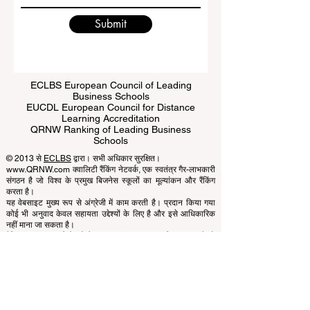
Submit
ECLBS European Council of Leading
Business Schools
EUCDL European Council for Distance
Learning Accreditation
QRNW Ranking of Leading Business
Schools
© 2013 से
ECLBS
द्वारा। सभी अधिकार सुरक्षित।
www.QRNW.com क्वालिटी रैंकिंग नेटवर्क, एक स्वतंत्र गैर-लाभकारी
संगठन है जो विश्व के प्रमुख बिजनेस स्कूलों का मूल्यांकन और रैंकिंग
करता है।
यह वेबसाइट मुख्य रूप से अंग्रेजी में काम करती है। प्रदान किया गया
कोई भी अनुवाद केवल सहायता उद्देश्यों के लिए है और इसे आधिकारिक
नहीं माना जा सकता है।
रैंकिंग का संचालन विशेषज्ञों के एक स्वतंत्र समूह द्वारा किया जाता है जो
एक गैर-लाभकारी संघ के रूप में काम करते हैं। रैंकिंग कार्यालय मान्यता
टीम से स्वायत्त रूप से काम करता है, जिससे कार्यों का स्पष्ट विभाजन
सुनिश्चित होता है। जबकि मान्यता टीम स्थापित मानदंडों और मानकों के
आधार पर संस्थानों का मूल्यांकन करने पर ध्यान केंद्रित करती है, रैंकिंग