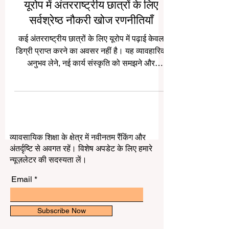
यूरोप में अंतरराष्ट्रीय छात्रों के लिए
सर्वश्रेष्ठ नौकरी खोज रणनीतियाँ
कई अंतरराष्ट्रीय छात्रों के लिए यूरोप में पढ़ाई केवल
डिग्री प्राप्त करने का अवसर नहीं है। यह व्यावहारिक
अनुभव लेने, नई कार्य संस्कृति को समझने और
अंतरराष्ट्रीय करियर की शुरुआत करने का भी
महत्वपूर्ण अवसर है। यूरोप में अवसर बहुत हैं, लेकिन
सफल #नौकरी_खोज के लिए सही तैयारी, धैर्य और
स्पष्ट योजना आवश्यक है। सबसे पहले छात्रों को
अपना #बायोडाटा यूरोपीय नौकरी बाजार के अनुसार
व्यावसायिक शिक्षा के क्षेत्र में नवीनतम रैंकिंग और
तैयार करना चाहिए। कई यूरोपीय नियोक्ता साफ, छोटा
अंतर्दृष्टि से अवगत रहें। विशेष अपडेट के लिए हमारे
और व्यवस्थित बायोडाटा पसंद करते हैं। इसमें शिक्षा,
न्यूज़लेटर की सदस्यता लें।
कौशल, इंटर
Email