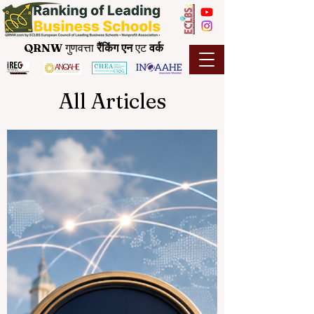
QRNW
गुणवत्ता
रैंकिंग
एन
एट
वर्क
All Articles