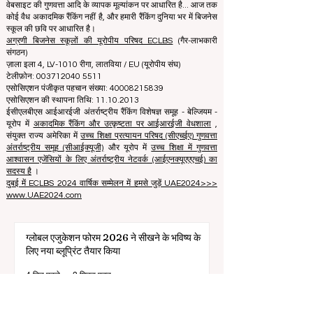
हम छात्रों को सही बिजनेस स्कूल चुनने के मामले में सर्वोत्तम निर्णय लेने में
मदद करने के लिए तत्पर हैं। हमारी रैंकिंग प्रतिष्ठा, सोशल मीडिया,
वेबसाइट की गुणवत्ता आदि के व्यापक मूल्यांकन पर आधारित है... आज तक
कोई वैध अकादमिक रैंकिंग नहीं है, और हमारी रैंकिंग दुनिया भर में बिजनेस
स्कूल की छवि पर आधारित है।
अग्रणी बिजनेस स्कूलों की यूरोपीय परिषद ECLBS
(गैर-लाभकारी
संगठन)
ज़ाला इला 4, LV-1010 रीगा, लातविया / EU (यूरोपीय संघ)
टेलीफ़ोन: 003712040 5511
एसोसिएशन पंजीकृत पहचान संख्या: 40008215839
एसोसिएशन की स्थापना तिथि: 11.10.2013
ईसीएलबीएस आईआरईजी अंतर्राष्ट्रीय रैंकिंग विशेषज्ञ समूह - बेल्जियम -
यूरोप में
अकादमिक रैंकिंग और उत्कृष्टता पर आईआरईजी वेधशाला
,
संयुक्त राज्य अमेरिका में
उच्च शिक्षा प्रत्यायन परिषद (सीएचईए) गुणवत्ता
अंतर्राष्ट्रीय समूह (सीआईक्यूजी)
और यूरोप में
उच्च शिक्षा में गुणवत्ता
आश्वासन एजेंसियों के लिए अंतर्राष्ट्रीय नेटवर्क (आईएनक्यूएएएचई) का
सदस्य है
।
दुबई में ECLBS 2024 वार्षिक सम्मेलन में हमसे जुड़ें UAE2024>>>
www.UAE2024.com
ग्लोबल एजुकेशन फोरम 2026 ने सीखने के भविष्य के
लिए नया ब्लूप्रिंट तैयार किया
4 दिन पहले
3 मिनट पठन