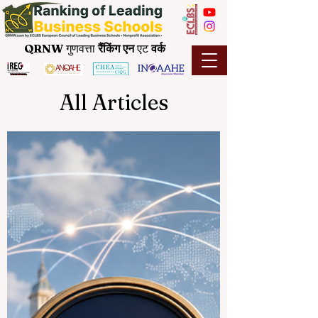
QRNW
गुणवत्ता
रैंकिंग
एन
एट
वर्क
All Articles