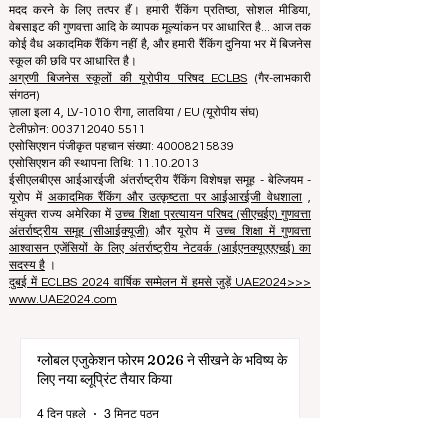
प्रतिबद्ध हैं।
हम छात्रों को सही बिजनेस स्कूल चुनने के मामले में सर्वोत्तम निर्णय लेने में
मदद करने के लिए तत्पर हैं। हमारी रैंकिंग प्रतिष्ठा, सोशल मीडिया,
वेबसाइट की गुणवत्ता आदि के व्यापक मूल्यांकन पर आधारित है... आज तक
कोई वैध अकादमिक रैंकिंग नहीं है, और हमारी रैंकिंग दुनिया भर में बिजनेस
स्कूल की छवि पर आधारित है।
अग्रणी बिजनेस स्कूलों की यूरोपीय परिषद ECLBS
(गैर-लाभकारी
संगठन)
ज़ाला इला 4, LV-1010 रीगा, लातविया / EU (यूरोपीय संघ)
टेलीफ़ोन: 003712040 5511
एसोसिएशन पंजीकृत पहचान संख्या: 40008215839
एसोसिएशन की स्थापना तिथि: 11.10.2013
ईसीएलबीएस आईआरईजी अंतर्राष्ट्रीय रैंकिंग विशेषज्ञ समूह - बेल्जियम -
यूरोप में
अकादमिक रैंकिंग और उत्कृष्टता पर आईआरईजी वेधशाला
,
संयुक्त राज्य अमेरिका में
उच्च शिक्षा प्रत्यायन परिषद (सीएचईए) गुणवत्ता
अंतर्राष्ट्रीय समूह (सीआईक्यूजी)
और यूरोप में
उच्च शिक्षा में गुणवत्ता
आश्वासन एजेंसियों के लिए अंतर्राष्ट्रीय नेटवर्क (आईएनक्यूएएएचई) का
सदस्य है
।
दुबई में ECLBS 2024 वार्षिक सम्मेलन में हमसे जुड़ें UAE2024>>>
www.UAE2024.com
ग्लोबल एजुकेशन फोरम 2026 ने सीखने के भविष्य के
लिए नया ब्लूप्रिंट तैयार किया