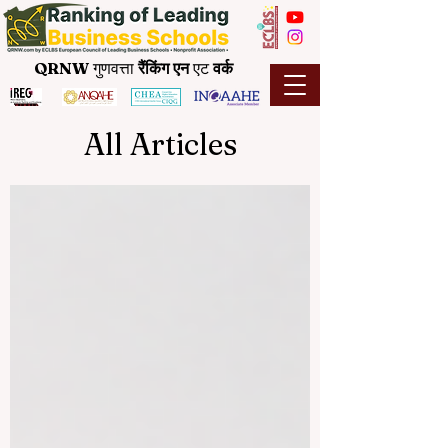
QRNW
गुणवत्ता
रैंकिंग
एन
एट
वर्क
All Articles