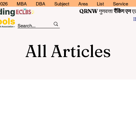
2026
MBA
DBA
Subject
Area
List
Service
QRNW
गुणवत्ता
रैंकिंग
एन
ए
All Articles