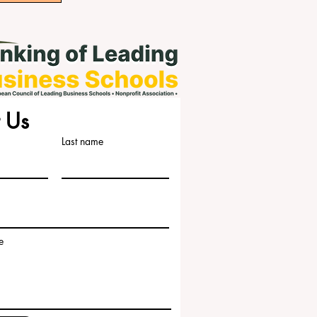
 Us
Last name
e