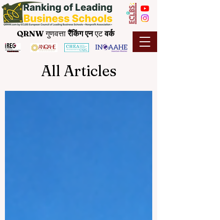
QRNW
गुणवत्ता
रैंकिंग
एन
एट
वर्क
All Articles