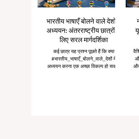
भारतीय भाषाएँ बोलने वाले देशों में
अध्ययन: अंतरराष्ट्रीय छात्रों के
य
लिए सरल मार्गदर्शिका
कई छात्र यह प्रश्न पूछते हैं कि क्या
वैश
#भारतीय_भाषाएँ_बोलने_वाले_देशों में
और
अध्ययन करना एक अच्छा विकल्प हो सकता
और 
है। इसका उत्तर है: हाँ। ऐसे देश और क्षेत्र
कि
केवल डिग्री प्राप्त करने की जगह नहीं हैं,
को
बल्कि वे छात्रों को #शिक्षा, #संस्कृति, #भाषा,
व्य
#अंतरराष्ट्रीय_अनुभव और
स
#व्यक्तिगत_विकास का सुंदर अवसर देते हैं।
प
जब हम “भारतीय भाषाएँ बोलने वाले देशों” की
है,
बात करते हैं, तो इसका अर्थ केवल #भारत
द
नहीं है। इसका व्यापक अर्थ उन देशों और
भवि
समाजों से भी है जहाँ भारतीय भाषाओं, दक्षिण