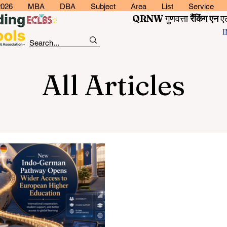
2026
MBA
DBA
Subject
Area
List
Service
QRNW
गुणवत्ता
रैंकिंग
एन
ए
All Articles