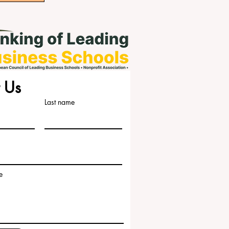
 Us
Last name
e