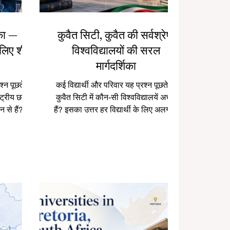
िका —
कुवैत सिटी, कुवैत की सर्वश्रेष्ठ
लिए शीर्ष
विश्वविद्यालयों की सरल
मार्गदर्शिका
 पूछते हैं:
कई विद्यार्थी और परिवार यह प्रश्न पूछते हैं:
ट्रीय छात्रों
कुवैत सिटी में कौन-सी विश्वविद्यालयें अच्छी
न से हैं?”
हैं? इसका उत्तर हर विद्यार्थी के लिए अलग हो
े उच्च शिक्षा
सकता है, क्योंकि सही विश्वविद्यालय का चयन
देशों में से
विद्यार्थी के लक्ष्य, पसंदीदा विषय, भविष्य की
आधुनिक शोध
नौकरी योजना, पढ़ाई की भाषा, बजट और
 व्यावहारिक
सीखने के तरीके पर निर्भर करता है। कुवैत
संभावनाएँ
खाड़ी क्षेत्र का एक महत्वपूर्ण देश है, जहाँ उच्च
ी छात्रों के
शिक्षा और कौशल विकास पर ध्यान दिया जाता
री प्राप्त
है। कुवैत सिटी और उसके आसपास कई
ंग्रेज़ी
सार्वजनिक और निजी उच्च शिक्षा संस्थान हैं,
स
जो चिकित्सा, इंजीनिय