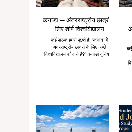
कनाडा — अंतरराष्ट्रीय छात्रों के
लिए शीर्ष विश्वविद्यालय
अ
कई पाठक हमसे पूछते हैं: “कनाडा में
अंतरराष्ट्रीय छात्रों के लिए अच्छे
कई 
विश्वविद्यालय कौन से हैं?” कनाडा दुनिया के
सबसे लोकप्रिय अध्ययन स्थलों में से एक है,
वि
क्योंकि यहाँ गुणवत्तापूर्ण शिक्षा, सुरक्षित शहर,
दु
बहुसांस्कृतिक समाज और छात्रों के लिए
स
स्वागतपूर्ण वातावरण मिलता है। भारतीय और
हिंदी भाषी छात्रों के लिए कनाडा एक बहुत
व
आकर्षक विकल्प हो सकता है। यहाँ पढ़ाई
वि
केवल डिग्री प्राप्त करने का अवसर नहीं है,
बल्कि अंग्रेज़ी या फ्रेंच भाषा सुधारने,
कि
आत्मविश्वास बढ़ाने, अलग-अलग संस्कृतियों
है
न