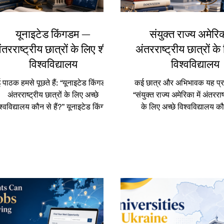
यूनाइटेड किंगडम —
संयुक्त राज्य अमेर
ंतरराष्ट्रीय छात्रों के लिए शीर्ष
अंतरराष्ट्रीय छात्रों के 
विश्वविद्यालय
विश्वविद्यालय
पाठक हमसे पूछते हैं: “यूनाइटेड किंगडम में
कई छात्र और अभिभावक यह प्रश्न
अंतरराष्ट्रीय छात्रों के लिए अच्छे
“संयुक्त राज्य अमेरिका में अंतरराष्
श्वविद्यालय कौन से हैं?” यूनाइटेड किंगडम
के लिए अच्छे विश्वविद्यालय कौ
निया के सबसे लोकप्रिय अध्ययन स्थलों में
संयुक्त राज्य अमेरिका लंबे समय स
े एक है। यहाँ उच्च शिक्षा की लंबी परंपरा,
के लिए दुनिया के सबसे लोकप्रिय 
बहुसांस्कृतिक परिसर, मजबूत शैक्षणिक
एक रहा है। यहाँ विविध विषय, 
ातावरण और व्यक्तिगत तथा व्यावसायिक
सुविधाएँ, बहुसांस्कृतिक परिसर,
कास के अनेक अवसर उपलब्ध हैं। भारतीय
शिक्षा और करियर से जुड़ी कई 
और हिंदी भाषी छात्रों के लिए यूनाइटेड
उपलब्ध हैं। भारतीय और हिंदी भाष
ंगडम में पढ़ाई एक विशेष अनुभव हो सकती
लिए अमेरिका में पढ़ाई केवल डिग्
। यह केवल डिग्री प्राप्त करने का अवसर
करने का अवसर नहीं है। यह अ
हीं है, बल्कि अंग्रेज़ी सुधारने, आत्मविश्वा
सुधारने, आत्मविश्वा