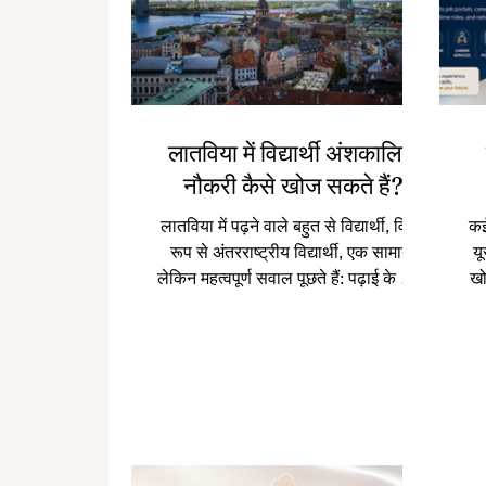
लातविया में विद्यार्थी अंशकालिक
नौकरी कैसे खोज सकते हैं?
लातविया में पढ़ने वाले बहुत से विद्यार्थी, विशेष
कई
रूप से अंतरराष्ट्रीय विद्यार्थी, एक सामान्य
यू
लेकिन महत्वपूर्ण सवाल पूछते हैं: पढ़ाई के साथ
खो
अंशकालिक नौकरी कैसे मिल सकती है? यह
य
सवाल केवल पैसों से जुड़ा नहीं है। एक अच्छी
मि
छात्र नौकरी विद्यार्थी को आत्मविश्वास, काम
ध
का अनुभव, बेहतर संवाद कौशल, स्थानीय
प
संस्कृति की समझ और भविष्य के करियर के
दौ
लिए उपयोगी तैयारी देती है। लातविया में रीगा,
नह
येलगावा, दाउगावपिल्स, लिएपाया और