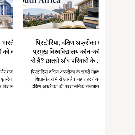
य: भारतीय
प्रिटोरिया, दक्षिण अफ्रीका में
ं को क्या
प्रमुख विश्वविद्यालय कौन-कौन
से हैं? छात्रों और परिवारों के लिए
सरल मार्गदर्शिका
ी और मजबूत
प्रिटोरिया दक्षिण अफ्रीका के सबसे महत्वपूर्ण
 यूक्रेन को
शिक्षा-केंद्रों में से एक है। यह शहर केवल
र विज्ञान,
दक्षिण अफ्रीका की प्रशासनिक राजधानी ही
िक विज्ञान,
नहीं है, बल्कि इतिहास, संस्कृति, सरकारी
ीय संबंधों
संस्थानों, शोध, छात्र जीवन और उच्च शिक्षा
कल्पों के लिए
के विविध अवसरों का भी केंद्र है। इसलिए
रीय छात्रों
कई छात्र और अभिभावक यह प्रश्न पूछते हैं:
योंकि वहाँ
प्रिटोरिया में कौन-कौन से विश्वविद्यालय हैं,
ुसांस्कृतिक
और हर विश्वविद्यालय की विशेषता क्या है?