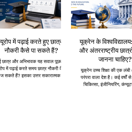
यूरोप में पढ़ाई करते हुए छात्र
यूक्रेन के विश्वविद्याल
नौकरी कैसे पा सकते हैं?
और अंतरराष्ट्रीय छात्रो
जानना चाहिए?
 छात्र और अभिभावक यह सवाल पूछते हैं:
रोप में पढ़ाई करते समय छात्र नौकरी कैसे
यूक्रेन उच्च शिक्षा की एक लंब
ज सकते हैं? इसका उत्तर सकारात्मक है।
परंपरा वाला देश है। कई वर्षों से
ूरोप में पढ़ाई के साथ काम करने के अवसर
चिकित्सा, इंजीनियरिंग, कंप्यूट
ल सकते हैं, लेकिन इसके लिए सही योजना,
व्यवसाय प्रबंधन, कृषि, प्राकृत
ैर्य, स्थानीय नियमों की समझ और लगातार
मानविकी, कानून और अंतरराष्ट्र
्रयास की आवश्यकता होती है। पढ़ाई के
जैसे क्षेत्रों में विविध शैक्षिक वि
रान नौकरी केवल अतिरिक्त आय का साधन
जाना जाता रहा है। कई अंतरराष्ट्
ीं है। यह व्यावहारिक अनुभव प्राप्त करने,
ने यूक्रेन को इसलिए भी चुना क्
यूरोपीय कार्य संस्कृति को समझने, भाषा
विश्वविद्यालयों की विविधता, बह