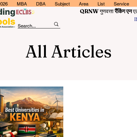
2026
MBA
DBA
Subject
Area
List
Service
QRNW
गुणवत्ता
रैंकिंग
एन
ए
All Articles