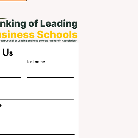
 Us
Last name
e