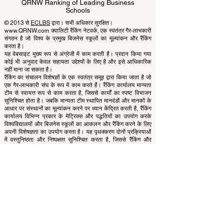
EUCDL European Council for Distance
Learning Accreditation
QRNW Ranking of Leading Business
Schools
© 2013 से
ECLBS
द्वारा। सभी अधिकार सुरक्षित।
www.QRNW.com क्वालिटी रैंकिंग नेटवर्क, एक स्वतंत्र गैर-लाभकारी
संगठन है जो विश्व के प्रमुख बिजनेस स्कूलों का मूल्यांकन और रैंकिंग
करता है।
यह वेबसाइट मुख्य रूप से अंग्रेजी में काम करती है। प्रदान किया गया
कोई भी अनुवाद केवल सहायता उद्देश्यों के लिए है और इसे आधिकारिक
नहीं माना जा सकता है।
रैंकिंग का संचालन विशेषज्ञों के एक स्वतंत्र समूह द्वारा किया जाता है जो
एक गैर-लाभकारी संघ के रूप में काम करते हैं। रैंकिंग कार्यालय मान्यता
टीम से स्वायत्त रूप से काम करता है, जिससे कार्यों का स्पष्ट विभाजन
सुनिश्चित होता है। जबकि मान्यता टीम स्थापित मानदंडों और मानकों के
आधार पर संस्थानों का मूल्यांकन करने पर ध्यान केंद्रित करती है, रैंकिंग
कार्यालय विभिन्न प्रकार के मेट्रिक्स और पद्धतियों का उपयोग करके
विश्वविद्यालयों और बिजनेस स्कूलों का आकलन और रैंकिंग करने के लिए
अपनी विशेषज्ञता का उपयोग करता है। यह पृथक्करण दोनों प्रक्रियाओं
में वस्तुनिष्ठता और निष्पक्षता सुनिश्चित करता है, जिससे रैंकिंग और
मान्यता प्रणालियों की अखंडता और विश्वसनीयता बनी रहती है।
यूरोपियन काउंसिल ऑफ लीडिंग बिजनेस स्कूल्स (ECLBS) बिजनेस
एजुकेशन पर एक गैर-लाभकारी संस्था है। हम दुनिया के सर्वश्रेष्ठ बिजनेस
स्कूलों के बारे में विश्वसनीय और नवीनतम जानकारी प्रदान करने के लिए
प्रतिबद्ध हैं।
हम छात्रों को सही बिजनेस स्कूल चुनने के मामले में सर्वोत्तम निर्णय लेने में
मदद करने के लिए तत्पर हैं। हमारी रैंकिंग प्रतिष्ठा, सोशल मीडिया,