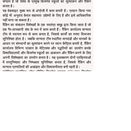
© 2013 से
ECLBS
द्वारा। सभी अधिकार सुरक्षित।
www.QRNW.com क्वालिटी रैंकिंग नेटवर्क, एक स्वतंत्र गैर-लाभकारी
संगठन है जो विश्व के प्रमुख बिजनेस स्कूलों का मूल्यांकन और रैंकिंग
करता है।
यह वेबसाइट मुख्य रूप से अंग्रेजी में काम करती है। प्रदान किया गया
कोई भी अनुवाद केवल सहायता उद्देश्यों के लिए है और इसे आधिकारिक
नहीं माना जा सकता है।
रैंकिंग का संचालन विशेषज्ञों के एक स्वतंत्र समूह द्वारा किया जाता है जो
एक गैर-लाभकारी संघ के रूप में काम करते हैं। रैंकिंग कार्यालय मान्यता
टीम से स्वायत्त रूप से काम करता है, जिससे कार्यों का स्पष्ट विभाजन
सुनिश्चित होता है। जबकि मान्यता टीम स्थापित मानदंडों और मानकों के
आधार पर संस्थानों का मूल्यांकन करने पर ध्यान केंद्रित करती है, रैंकिंग
कार्यालय विभिन्न प्रकार के मेट्रिक्स और पद्धतियों का उपयोग करके
विश्वविद्यालयों और बिजनेस स्कूलों का आकलन और रैंकिंग करने के लिए
अपनी विशेषज्ञता का उपयोग करता है। यह पृथक्करण दोनों प्रक्रियाओं
में वस्तुनिष्ठता और निष्पक्षता सुनिश्चित करता है, जिससे रैंकिंग और
मान्यता प्रणालियों की अखंडता और विश्वसनीयता बनी रहती है।
यूरोपियन काउंसिल ऑफ लीडिंग बिजनेस स्कूल्स (ECLBS) बिजनेस
एजुकेशन पर एक गैर-लाभकारी संस्था है। हम दुनिया के सर्वश्रेष्ठ बिजनेस
स्कूलों के बारे में विश्वसनीय और नवीनतम जानकारी प्रदान करने के लिए
प्रतिबद्ध हैं।
हम छात्रों को सही बिजनेस स्कूल चुनने के मामले में सर्वोत्तम निर्णय लेने में
मदद करने के लिए तत्पर हैं। हमारी रैंकिंग प्रतिष्ठा, सोशल मीडिया,
वेबसाइट की गुणवत्ता आदि के व्यापक मूल्यांकन पर आधारित है... आज तक
कोई वैध अकादमिक रैंकिंग नहीं है, और हमारी रैंकिंग दुनिया भर में बिजनेस
स्कूल की छवि पर आधारित है।
अग्रणी बिजनेस स्कूलों की यूरोपीय परिषद ECLBS
(गैर-लाभकारी