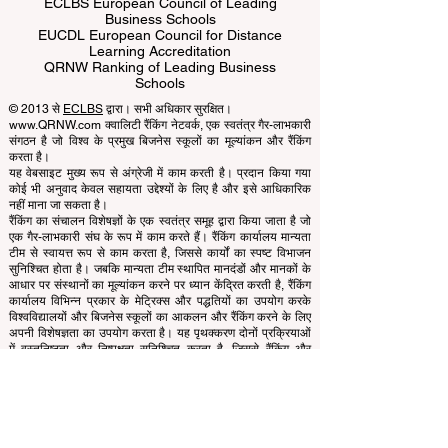
ECLBS European Council of Leading
Business Schools
EUCDL European Council for Distance
Learning Accreditation
QRNW Ranking of Leading Business
Schools
© 2013 से
ECLBS
द्वारा। सभी अधिकार सुरक्षित।
www.QRNW.com क्वालिटी रैंकिंग नेटवर्क, एक स्वतंत्र गैर-लाभकारी
संगठन है जो विश्व के प्रमुख बिजनेस स्कूलों का मूल्यांकन और रैंकिंग
करता है।
यह वेबसाइट मुख्य रूप से अंग्रेजी में काम करती है। प्रदान किया गया
कोई भी अनुवाद केवल सहायता उद्देश्यों के लिए है और इसे आधिकारिक
नहीं माना जा सकता है।
रैंकिंग का संचालन विशेषज्ञों के एक स्वतंत्र समूह द्वारा किया जाता है जो
एक गैर-लाभकारी संघ के रूप में काम करते हैं। रैंकिंग कार्यालय मान्यता
टीम से स्वायत्त रूप से काम करता है, जिससे कार्यों का स्पष्ट विभाजन
सुनिश्चित होता है। जबकि मान्यता टीम स्थापित मानदंडों और मानकों के
आधार पर संस्थानों का मूल्यांकन करने पर ध्यान केंद्रित करती है, रैंकिंग
कार्यालय विभिन्न प्रकार के मेट्रिक्स और पद्धतियों का उपयोग करके
विश्वविद्यालयों और बिजनेस स्कूलों का आकलन और रैंकिंग करने के लिए
अपनी विशेषज्ञता का उपयोग करता है। यह पृथक्करण दोनों प्रक्रियाओं
में वस्तुनिष्ठता और निष्पक्षता सुनिश्चित करता है, जिससे रैंकिंग और
मान्यता प्रणालियों की अखंडता और विश्वसनीयता बनी रहती है।
यूरोपियन काउंसिल ऑफ लीडिंग बिजनेस स्कूल्स (ECLBS) बिजनेस
एजुकेशन पर एक गैर-लाभकारी संस्था है। हम दुनिया के सर्वश्रेष्ठ बिजनेस