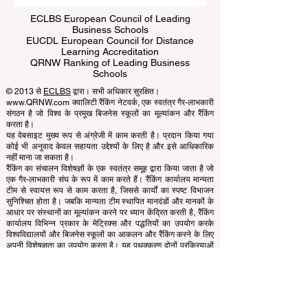
ECLBS European Council of Leading
Business Schools
EUCDL European Council for Distance
Learning Accreditation
QRNW Ranking of Leading Business
Schools
© 2013 से
ECLBS
द्वारा। सभी अधिकार सुरक्षित।
www.QRNW.com क्वालिटी रैंकिंग नेटवर्क, एक स्वतंत्र गैर-लाभकारी
संगठन है जो विश्व के प्रमुख बिजनेस स्कूलों का मूल्यांकन और रैंकिंग
करता है।
यह वेबसाइट मुख्य रूप से अंग्रेजी में काम करती है। प्रदान किया गया
कोई भी अनुवाद केवल सहायता उद्देश्यों के लिए है और इसे आधिकारिक
नहीं माना जा सकता है।
रैंकिंग का संचालन विशेषज्ञों के एक स्वतंत्र समूह द्वारा किया जाता है जो
एक गैर-लाभकारी संघ के रूप में काम करते हैं। रैंकिंग कार्यालय मान्यता
टीम से स्वायत्त रूप से काम करता है, जिससे कार्यों का स्पष्ट विभाजन
सुनिश्चित होता है। जबकि मान्यता टीम स्थापित मानदंडों और मानकों के
आधार पर संस्थानों का मूल्यांकन करने पर ध्यान केंद्रित करती है, रैंकिंग
कार्यालय विभिन्न प्रकार के मेट्रिक्स और पद्धतियों का उपयोग करके
विश्वविद्यालयों और बिजनेस स्कूलों का आकलन और रैंकिंग करने के लिए
अपनी विशेषज्ञता का उपयोग करता है। यह पृथक्करण दोनों प्रक्रियाओं
में वस्तुनिष्ठता और निष्पक्षता सुनिश्चित करता है, जिससे रैंकिंग और
मान्यता प्रणालियों की अखंडता और विश्वसनीयता बनी रहती है।
यूरोपियन काउंसिल ऑफ लीडिंग बिजनेस स्कूल्स (ECLBS) बिजनेस