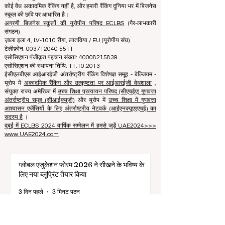
मदद करने के लिए तत्पर हैं। हमारी रैंकिंग प्रतिष्ठा, सोशल मीडिया,
वेबसाइट की गुणवत्ता आदि के व्यापक मूल्यांकन पर आधारित है... आज तक
कोई वैध अकादमिक रैंकिंग नहीं है, और हमारी रैंकिंग दुनिया भर में बिजनेस
स्कूल की छवि पर आधारित है।
अग्रणी बिजनेस स्कूलों की यूरोपीय परिषद ECLBS
(गैर-लाभकारी
संगठन)
ज़ाला इला 4, LV-1010 रीगा, लातविया / EU (यूरोपीय संघ)
टेलीफ़ोन: 003712040 5511
एसोसिएशन पंजीकृत पहचान संख्या: 40008215839
एसोसिएशन की स्थापना तिथि: 11.10.2013
ईसीएलबीएस आईआरईजी अंतर्राष्ट्रीय रैंकिंग विशेषज्ञ समूह - बेल्जियम -
यूरोप में
अकादमिक रैंकिंग और उत्कृष्टता पर आईआरईजी वेधशाला
,
संयुक्त राज्य अमेरिका में
उच्च शिक्षा प्रत्यायन परिषद (सीएचईए) गुणवत्ता
अंतर्राष्ट्रीय समूह (सीआईक्यूजी)
और यूरोप में
उच्च शिक्षा में गुणवत्ता
आश्वासन एजेंसियों के लिए अंतर्राष्ट्रीय नेटवर्क (आईएनक्यूएएएचई) का
सदस्य है
।
दुबई में ECLBS 2024 वार्षिक सम्मेलन में हमसे जुड़ें UAE2024>>>
www.UAE2024.com
ग्लोबल एजुकेशन फोरम 2026 ने सीखने के भविष्य के
लिए नया ब्लूप्रिंट तैयार किया
3 दिन पहले
3 मिनट पठन