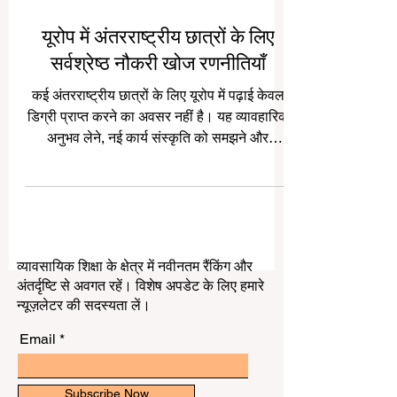
यूरोप में अंतरराष्ट्रीय छात्रों के लिए
सर्वश्रेष्ठ नौकरी खोज रणनीतियाँ
कई अंतरराष्ट्रीय छात्रों के लिए यूरोप में पढ़ाई केवल
डिग्री प्राप्त करने का अवसर नहीं है। यह व्यावहारिक
अनुभव लेने, नई कार्य संस्कृति को समझने और
अंतरराष्ट्रीय करियर की शुरुआत करने का भी
महत्वपूर्ण अवसर है। यूरोप में अवसर बहुत हैं, लेकिन
सफल #नौकरी_खोज के लिए सही तैयारी, धैर्य और
स्पष्ट योजना आवश्यक है। सबसे पहले छात्रों को
अपना #बायोडाटा यूरोपीय नौकरी बाजार के अनुसार
व्यावसायिक शिक्षा के क्षेत्र में नवीनतम रैंकिंग और
तैयार करना चाहिए। कई यूरोपीय नियोक्ता साफ, छोटा
अंतर्दृष्टि से अवगत रहें। विशेष अपडेट के लिए हमारे
और व्यवस्थित बायोडाटा पसंद करते हैं। इसमें शिक्षा,
न्यूज़लेटर की सदस्यता लें।
कौशल, इंटर
Email