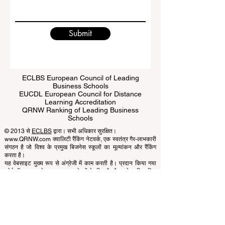
Write a message
Submit
ECLBS European Council of Leading
Business Schools
EUCDL European Council for Distance
Learning Accreditation
QRNW Ranking of Leading Business
Schools
© 2013 से
ECLBS
द्वारा। सभी अधिकार सुरक्षित।
www.QRNW.com क्वालिटी रैंकिंग नेटवर्क, एक स्वतंत्र गैर-लाभकारी
संगठन है जो विश्व के प्रमुख बिजनेस स्कूलों का मूल्यांकन और रैंकिंग
करता है।
यह वेबसाइट मुख्य रूप से अंग्रेजी में काम करती है। प्रदान किया गया
कोई भी अनुवाद केवल सहायता उद्देश्यों के लिए है और इसे आधिकारिक
नहीं माना जा सकता है।
रैंकिंग का संचालन विशेषज्ञों के एक स्वतंत्र समूह द्वारा किया जाता है जो
एक गैर-लाभकारी संघ के रूप में काम करते हैं। रैंकिंग कार्यालय मान्यता