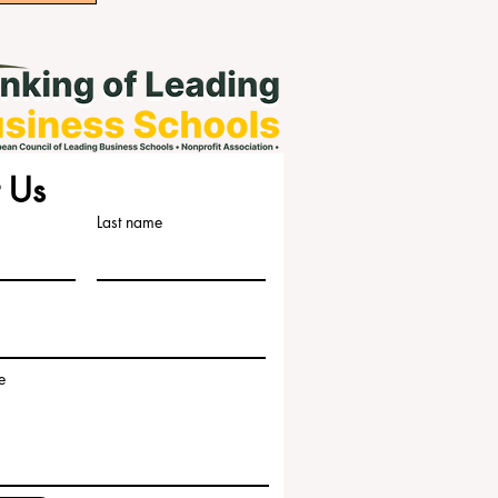
 Us
Last name
e