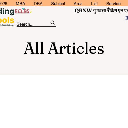
2026
MBA
DBA
Subject
Area
List
Service
QRNW
गुणवत्ता
रैंकिंग
एन
ए
All Articles