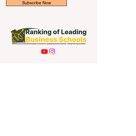
Subscribe Now
Contact Us
First name
Last name
Email
Write a message