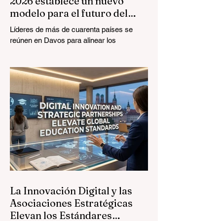
2026 establece un nuevo
modelo para el futuro del
aprendizaje
Líderes de más de cuarenta países se
reúnen en Davos para alinear los
estándares educativos con la realidad del
mercado, centrándose en la integración
tecnológica y el crecimiento inclusivo. El
panorama de la #EducaciónGlobal está
experimentando una transformación
monumental y sin precedentes. El 4 de
agosto de 2026, expertos internacionales,
responsables políticos e innovadores de
#EdTech convergieron en el Centro de
Congresos de Davos para abordar los
desafíos y oportunidad
La Innovación Digital y las
Asociaciones Estratégicas
Elevan los Estándares