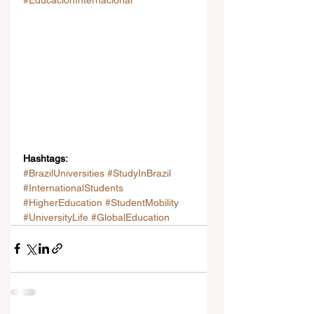
#EducaciónInternacional
Hashtags:
#BrazilUniversities
#StudyInBrazil
#InternationalStudents
#HigherEducation
#StudentMobility
#UniversityLife
#GlobalEducation