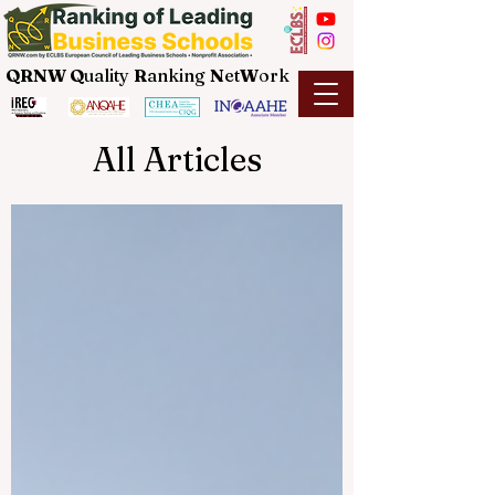
QRNW Q
uality
R
anking
N
et
W
ork
All Articles