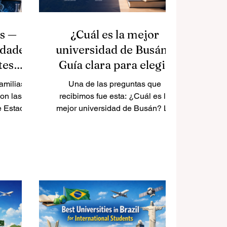
s —
¿Cuál es la mejor
idades
universidad de Busán?
tes
Guía clara para elegir
les
bien
amilias
Una de las preguntas que
on las
recibimos fue esta: ¿Cuál es la
e Estados
mejor universidad de Busán? La
ntes
respuesta más honesta es que no
os Unidos
existe una sola opción perfecta
 destinos
para todos. Busán tiene varias
vos del
universidades fuertes, y la mejor
riedad
elección depende del área de
idades de
estudio, del tipo de vida
ampus
universitaria que busca cada
nexiones
estudiante y de si prefiere
iantes de
investigación, formación práctica,