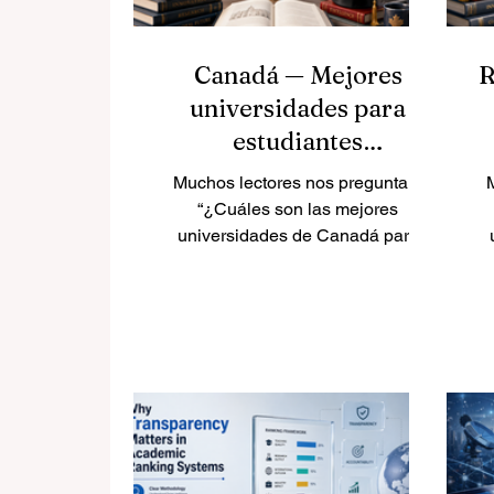
Canadá — Mejores
R
universidades para
estudiantes
internacionales
Muchos lectores nos preguntan:
“¿Cuáles son las mejores
universidades de Canadá para
estudiantes internacionales?”
pa
Canadá es uno de los destinos
E
educativos más populares del
mundo porque ofrece educación
a
de calidad, ciudades seguras,
comunidades multiculturales y
campus acogedores para
estudiantes de diferentes países.
Para estudiantes españoles y