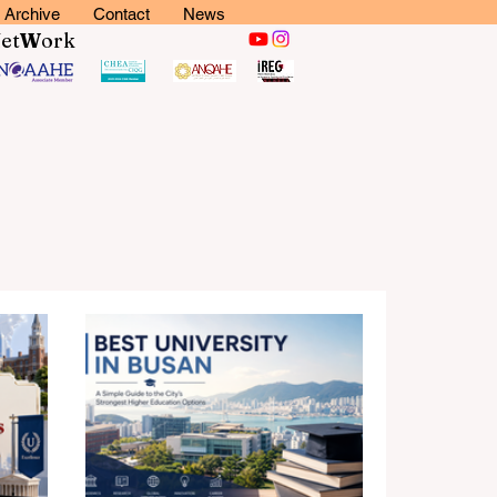
Archive
Contact
News
N
et
W
ork