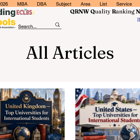
2026
MBA
DBA
Subject
Area
List
Service
QRNW Q
uality
R
anking
All Articles