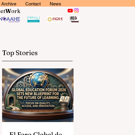
Archive
Contact
News
N
et
W
ork
Top Stories
El Foro Global de