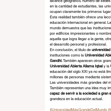
alcance geográfico, número de sedes o
en la cantidad de estudiantes, las uni
ocupan claramente los primeros lugare
Esta realidad también ofrece una lecc
educación internacional en general. L
mundo demuestra que las institucione
por edificios impresionantes o nombr
aquella que logra llegar a la gente, of
el desarrollo personal y profesional.
En conclusión, el título de 
universida
instituciones como la 
Universidad Abi
Gandhi
. También aparecen otros gra
Universidad Abierta Allama Iqbal
 y la 
educación del siglo XXI ya no está limi
millones de personas mediante sistem
Las universidades más grandes del mu
También representan una idea muy im
capaz de servir a la sociedad a gran 
grandeza en la educación actual.
#UniversidadMásGrandeDelMundo
#