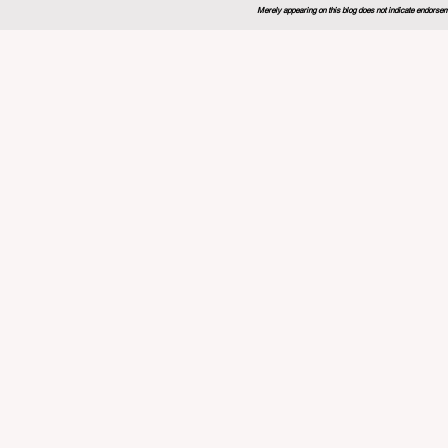
Merely appearing on this blog does not indicate endorseme