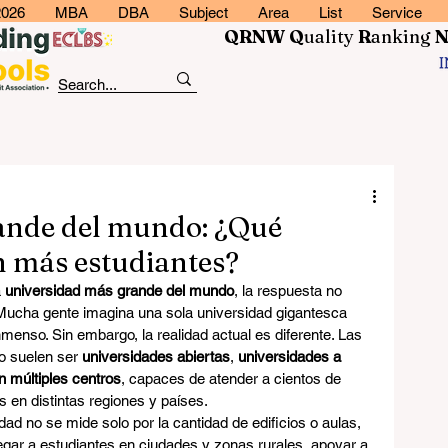
2026
MBA
DBA
Subject
Area
List
Service
QRNW Q
uality
R
anking
ande del mundo: ¿Qué
n más estudiantes?
 
universidad más grande del mundo
, la respuesta no 
Mucha gente imagina una sola universidad gigantesca 
enso. Sin embargo, la realidad actual es diferente. Las 
 suelen ser 
universidades abiertas
, 
universidades a 
n múltiples centros
, capaces de atender a cientos de 
s en distintas regiones y países.
ad no se mide solo por la cantidad de edificios o aulas, 
egar a estudiantes en ciudades y zonas rurales, apoyar a 