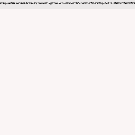
nt by QRNW, nor does it imply any evaluation, approval, or assessment of the caliber of the article by the ECLBS Board of Directors. It