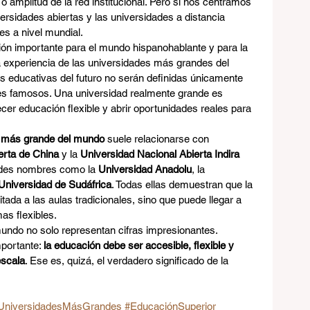
 amplitud de la red institucional. Pero si nos centramos 
versidades abiertas y las universidades a distancia 
s a nivel mundial.
ión importante para el mundo hispanohablante y para la 
a experiencia de las universidades más grandes del 
s educativas del futuro no serán definidas únicamente 
es famosos. Una universidad realmente grande es 
recer educación flexible y abrir oportunidades reales para 
d más grande del mundo
 suele relacionarse con 
erta de China
 y la 
Universidad Nacional Abierta Indira 
ndes nombres como la 
Universidad Anadolu
, la 
Universidad de Sudáfrica
. Todas ellas demuestran que la 
tada a las aulas tradicionales, sino que puede llegar a 
as flexibles.
ndo no solo representan cifras impresionantes. 
portante: 
la educación debe ser accesible, flexible y 
escala
. Ese es, quizá, el verdadero significado de la 
UniversidadesMásGrandes
#EducaciónSuperior