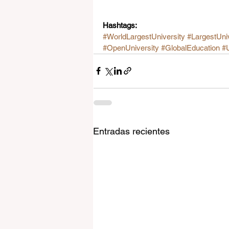
Hashtags:
#WorldLargestUniversity
#LargestUniv
#OpenUniversity
#GlobalEducation
#U
Entradas recientes