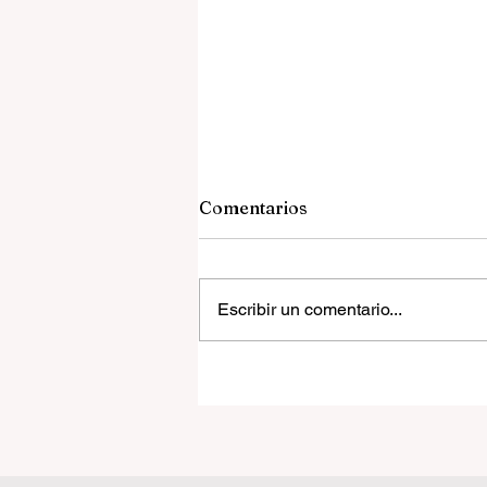
Comentarios
Escribir un comentario...
El Foro Global de Educació
2026 establece un nuevo
modelo para el futuro del
aprendizaje