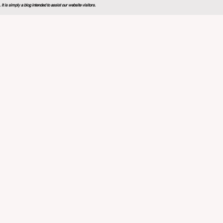
 is simply a blog intended to assist our website visitors.