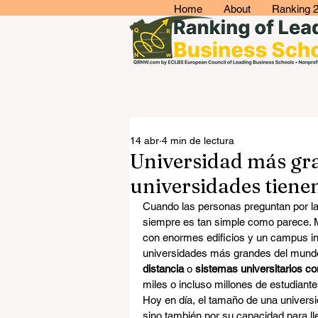
Home
About
Ranking 
14 abr
4 min de lectura
Universidad más gr
universidades tiene
Cuando las personas preguntan por la
siempre es tan simple como parece. 
con enormes edificios y un campus inm
universidades más grandes del mundo
distancia
 o 
sistemas universitarios co
miles o incluso millones de estudiante
Hoy en día, el tamaño de una universid
sino también por su capacidad para ll