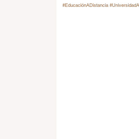
#EducaciónADistancia
#UniversidadA