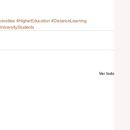
ersities
#HigherEducation
#DistanceLearning
niversityStudents
Ver todo