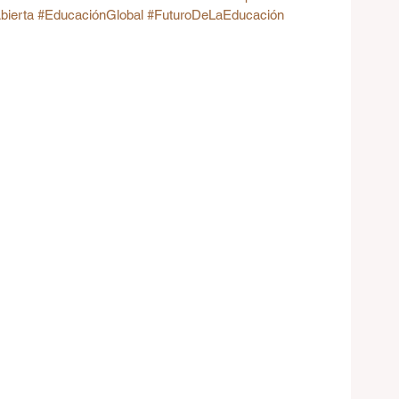
bierta
#EducaciónGlobal
#FuturoDeLaEducación