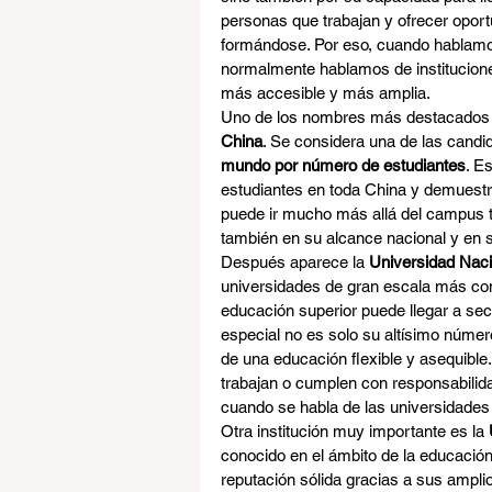
personas que trabajan y ofrecer opor
formándose. Por eso, cuando hablamo
normalmente hablamos de institucione
más accesible y más amplia.
Uno de los nombres más destacados e
China
. Se considera una de las candid
mundo por número de estudiantes
. E
estudiantes en toda China y demuestr
puede ir mucho más allá del campus tr
también en su alcance nacional y en 
Después aparece la 
Universidad Naci
universidades de gran escala más con
educación superior puede llegar a sec
especial no es solo su altísimo númer
de una educación flexible y asequible
trabajan o cumplen con responsabilid
cuando se habla de las universidade
Otra institución muy importante es la 
conocido en el ámbito de la educación 
reputación sólida gracias a sus ampl