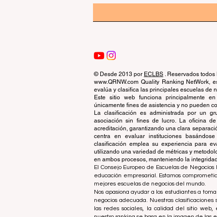
© Desde 2013 por
ECLBS
. Reservados todos 
www.QRNW.com Quality Ranking NetWork, es 
evalúa y clasifica las principales escuelas de
Este sitio web funciona principalmente en
únicamente fines de asistencia y no pueden con
La clasificación es administrada por un 
asociación sin fines de lucro. La oficina 
acreditación, garantizando una clara separaci
centra en evaluar instituciones basándose 
clasificación emplea su experiencia para ev
utilizando una variedad de métricas y metodol
en ambos procesos, manteniendo la integridad y
El Consejo Europeo de Escuelas de Negocios L
educación empresarial. Estamos comprometidos
mejores escuelas de negocios del mundo.
Nos apasiona ayudar a los estudiantes a tomar
negocios adecuada. Nuestras clasificaciones 
las redes sociales, la calidad del sitio web
nuestro ranking se basa en la imagen de las 