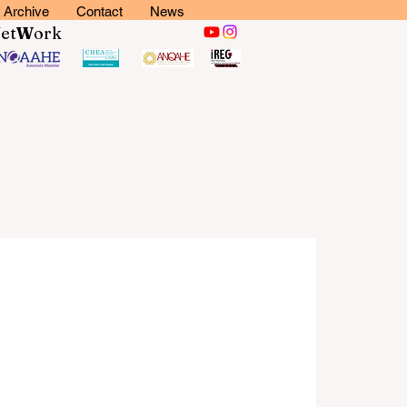
Archive
Contact
News
N
et
W
ork