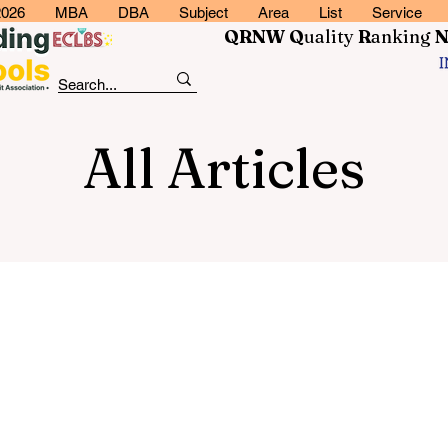
2026
MBA
DBA
Subject
Area
List
Service
QRNW Q
uality
R
anking
All Articles