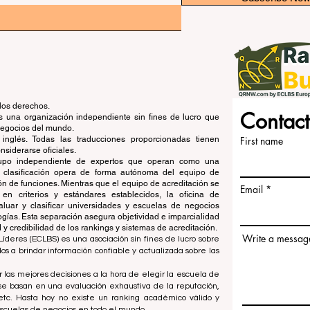
los derechos.
Contact
una organización independiente sin fines de lucro que
 negocios del mundo.
 inglés. Todas las traducciones proporcionadas tienen
First name
siderarse oficiales.
grupo independiente de expertos que operan como una
de clasificación opera de forma autónoma del equipo de
ón de funciones. Mientras que el equipo de acreditación se
Email
en criterios y estándares establecidos, la oficina de
aluar y clasificar universidades y escuelas de negocios
ogías. Esta separación asegura objetividad e imparcialidad
 credibilidad de los rankings y sistemas de acreditación.
Write a messag
íderes (ECLBS) es una asociación sin fines de lucro sobre
 a brindar información confiable y actualizada sobre las
 las mejores decisiones a la hora de elegir la escuela de
se basan en una evaluación exhaustiva de la reputación,
, etc. Hasta hoy no existe un ranking académico válido y
escuelas de negocios en todo el mundo.