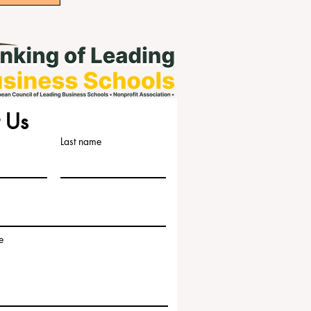
 Us
Last name
e