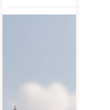
partida para comenzar una futura carrera
en #hostelería. La respuesta sencilla es
sí. Letonia ofrece un entorno práctico,
accesible e internacional donde los
estudiantes pueden ganar experiencia
real en servicios, mejorar sus
#habilidades_de_comunicación y
construir
#contactos_profesionales_locales dentro
de los sectores del turismo, los hoteles,
los restaurantes, los eventos y la atención
al cliente. Para