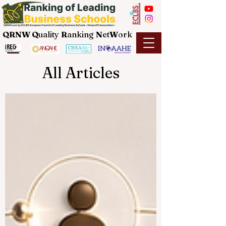
QRNW Q
uality
R
anking
N
et
W
ork
All Articles