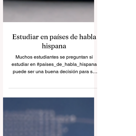
Estudiar en países de habla
hispana
Muchos estudiantes se preguntan si
estudiar en #países_de_habla_hispana
puede ser una buena decisión para su
futuro. La respuesta es sí, especialmente
para quienes desean unir
#educación_superior, experiencia
internacional, aprendizaje de idiomas,
cultura, crecimiento personal y nuevas