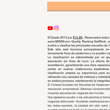
© Desde 2013 por
ECLBS
. Reservados todos 
www.QRNW.com Quality Ranking NetWork, es 
evalúa y clasifica las principales escuelas de
Este sitio web funciona principalmente en
únicamente fines de asistencia y no pueden con
La clasificación es administrada por un 
asociación sin fines de lucro. La oficina 
acreditación, garantizando una clara separaci
centra en evaluar instituciones basándose 
clasificación emplea su experiencia para ev
utilizando una variedad de métricas y metodol
en ambos procesos, manteniendo la integridad y
El Consejo Europeo de Escuelas de Negocios L
educación empresarial. Estamos comprometidos
mejores escuelas de negocios del mundo.
Nos apasiona ayudar a los estudiantes a tomar
negocios adecuada. Nuestras clasificaciones 
las redes sociales, la calidad del sitio web
nuestro ranking se basa en la imagen de las 