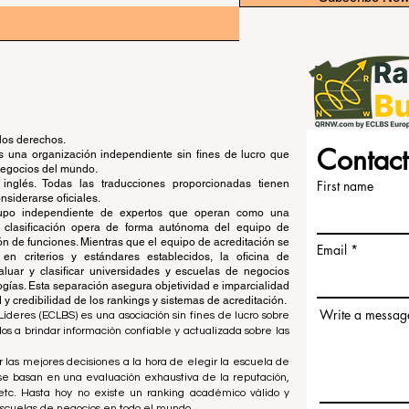
los derechos.
Contact
una organización independiente sin fines de lucro que
 negocios del mundo.
 inglés. Todas las traducciones proporcionadas tienen
First name
siderarse oficiales.
grupo independiente de expertos que operan como una
de clasificación opera de forma autónoma del equipo de
ón de funciones. Mientras que el equipo de acreditación se
Email
en criterios y estándares establecidos, la oficina de
aluar y clasificar universidades y escuelas de negocios
ogías. Esta separación asegura objetividad e imparcialidad
 credibilidad de los rankings y sistemas de acreditación.
Write a messag
íderes (ECLBS) es una asociación sin fines de lucro sobre
 a brindar información confiable y actualizada sobre las
 las mejores decisiones a la hora de elegir la escuela de
se basan en una evaluación exhaustiva de la reputación,
, etc. Hasta hoy no existe un ranking académico válido y
escuelas de negocios en todo el mundo.