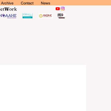
Archive
Contact
News
N
et
W
ork