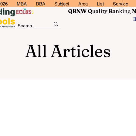
2026
MBA
DBA
Subject
Area
List
Service
QRNW Q
uality
R
anking
All Articles