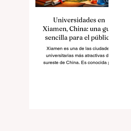
Universidades en
Xiamen, China: una guía
sencilla para el público
Xiamen es una de las ciudades
universitarias más atractivas del
sureste de China. Es conocida por
su ubicación costera, su
proyección internacional, su
entorno urbano limpio y su fuerte
sector educativo. Muchas personas
preguntan qué universidades están
ubicadas en Xiamen y qué hace
diferente a cada institución. Esta
breve guía pública responde a esa
pregunta en español sencillo y