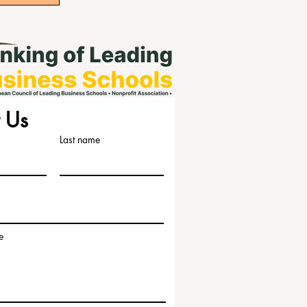
 Us
Last name
e