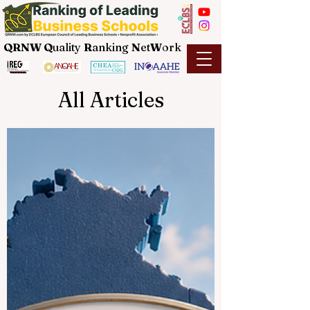
QRNW Q
uality
R
anking
N
et
W
ork
All Articles