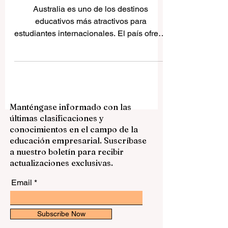
estudiantes internacionales
Australia es uno de los destinos
educativos más atractivos para
estudiantes internacionales. El país ofrece
una combinación muy interesante de
educación moderna, ciudades
multiculturales, seguridad, calidad de vida
y oportunidades para crecer en un
ambiente global. Para muchos
Manténgase informado con las
estudiantes de España, América Latina y
últimas clasificaciones y
otros países hispanohablantes, estudiar
conocimientos en el campo de la
en Australia puede ser una experiencia
educación empresarial. Suscríbase
académica y personal muy valiosa. Elegir
a nuestro boletín para recibir
una universidad no depende solamente
actualizaciones exclusivas.
del n
Email