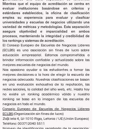
asociación sin fines de lucro. La oficina de clasificación
opera de forma autónoma del equipo de acreditación,
garantizando una clara separación de funciones.
Mientras que el equipo de acreditación se centra en
evaluar instituciones basándose en criterios y
estándares establecidos, la oficina de clasificación
emplea su experiencia para evaluar y clasificar
universidades y escuelas de negocios utilizando una
variedad de métricas y metodologías. Esta separación
asegura objetividad e imparcialidad en ambos
procesos, manteniendo la integridad y credibilidad de
los rankings y sistemas de acreditación.
El Consejo Europeo de Escuelas de Negocios Líderes
(ECLBS) es una asociación sin fines de lucro sobre
educación empresarial. Estamos comprometidos a
brindar información confiable y actualizada sobre las
mejores escuelas de negocios del mundo.
Nos apasiona ayudar a los estudiantes a tomar las
mejores decisiones a la hora de elegir la escuela de
negocios adecuada. Nuestras clasificaciones se basan
en una evaluación exhaustiva de la reputación, las
redes sociales, la calidad del sitio web, etc. Hasta hoy
no existe un ranking académico válido y nuestro
ranking se basa en la imagen de las escuelas de
negocios en todo el mundo.
Consejo Europeo de Escuelas de Negocios Líderes
ECLBS
(Organización sin fines de lucro)