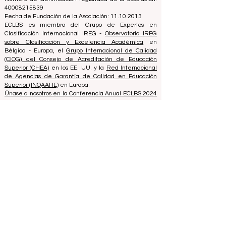
Zaļā iela 4, LV-1010 Riga, Letonia / UE (Unión Europea)
Teléfono: 003712040 5511
Número de identificación registrada de la asociación:
40008215839
Fecha de Fundación de la Asociación: 11.10.2013
ECLBS es miembro del Grupo de Expertos en
Clasificación Internacional IREG -
Observatorio IREG
sobre Clasificación y Excelencia Académica
en
Bélgica - Europa, el
Grupo Internacional de Calidad
(CIQG) del Consejo de Acreditación de Educación
Superior (CHEA)
en los EE. UU. y la
Red Internacional
de Agencias de Garantía de Calidad en Educación
Superior (INQAAHE)
en Europa.
Únase a nosotros en la Conferencia Anual ECLBS 2024
en Dubai UAE2024>>> www.UAE2024.com
El Foro Global de Educación 2026
establece un nuevo modelo para el
futuro del aprendizaje
hace 3 días
3 min de lectura
La Innovación Digital y las
Asociaciones Estratégicas Elevan los