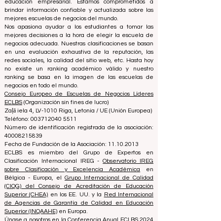
los rankings y sistemas de acreditación.
El Consejo Europeo de Escuelas de Negocios Líderes
(ECLBS) es una asociación sin fines de lucro sobre
educación empresarial. Estamos comprometidos a
brindar información confiable y actualizada sobre las
mejores escuelas de negocios del mundo.
Nos apasiona ayudar a los estudiantes a tomar las
mejores decisiones a la hora de elegir la escuela de
negocios adecuada. Nuestras clasificaciones se basan
en una evaluación exhaustiva de la reputación, las
redes sociales, la calidad del sitio web, etc. Hasta hoy
no existe un ranking académico válido y nuestro
ranking se basa en la imagen de las escuelas de
negocios en todo el mundo.
Consejo Europeo de Escuelas de Negocios Líderes
ECLBS
(Organización sin fines de lucro)
Zaļā iela 4, LV-1010 Riga, Letonia / UE (Unión Europea)
Teléfono: 003712040 5511
Número de identificación registrada de la asociación:
40008215839
Fecha de Fundación de la Asociación: 11.10.2013
ECLBS es miembro del Grupo de Expertos en
Clasificación Internacional IREG -
Observatorio IREG
sobre Clasificación y Excelencia Académica
en
Bélgica - Europa, el
Grupo Internacional de Calidad
(CIQG) del Consejo de Acreditación de Educación
Superior (CHEA)
en los EE. UU. y la
Red Internacional