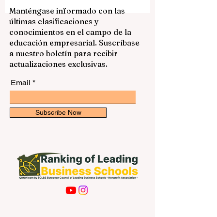
interesantes del Golfo. El país ha invertido
mucho en educación superior,
Manténgase informado con las
investigación, tecnología, salud,
últimas clasificaciones y
comunicación, innovación y formación
conocimientos en el campo de la
profesional. Para estudiantes de España,
educación empresarial. Suscríbase
América Latina y otros países
a nuestro boletín para recibir
hispanohablantes, Catar puede ser una
actualizaciones exclusivas.
Email
Subscribe Now