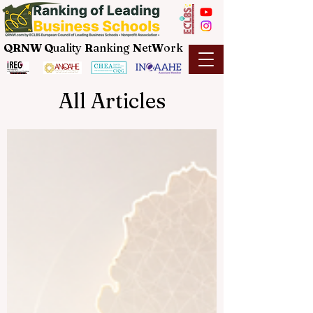
QRNW Q
uality
R
anking
N
et
W
ork
All Articles