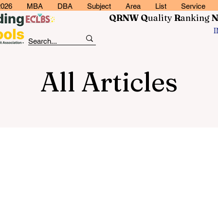
2026
MBA
DBA
Subject
Area
List
Service
QRNW Q
uality
R
anking
All Articles