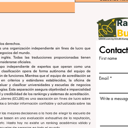
los derechos.
Contact
una organización independiente sin fines de lucro que
 negocios del mundo.
 inglés. Todas las traducciones proporcionadas tienen
First name
siderarse oficiales.
grupo independiente de expertos que operan como una
de clasificación opera de forma autónoma del equipo de
ón de funciones. Mientras que el equipo de acreditación se
Email
en criterios y estándares establecidos, la oficina de
aluar y clasificar universidades y escuelas de negocios
ogías. Esta separación asegura objetividad e imparcialidad
 credibilidad de los rankings y sistemas de acreditación.
Write a messag
íderes (ECLBS) es una asociación sin fines de lucro sobre
 a brindar información confiable y actualizada sobre las
 las mejores decisiones a la hora de elegir la escuela de
se basan en una evaluación exhaustiva de la reputación,
, etc. Hasta hoy no existe un ranking académico válido y
escuelas de negocios en todo el mundo.