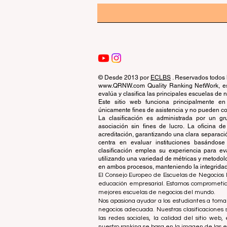
© Desde 2013 por
ECLBS
. Reservados todos 
www.QRNW.com Quality Ranking NetWork, es 
evalúa y clasifica las principales escuelas de
Este sitio web funciona principalmente en
únicamente fines de asistencia y no pueden con
La clasificación es administrada por un 
asociación sin fines de lucro. La oficina 
acreditación, garantizando una clara separaci
centra en evaluar instituciones basándose 
clasificación emplea su experiencia para ev
utilizando una variedad de métricas y metodol
en ambos procesos, manteniendo la integridad y
El Consejo Europeo de Escuelas de Negocios L
educación empresarial. Estamos comprometidos
mejores escuelas de negocios del mundo.
Nos apasiona ayudar a los estudiantes a tomar
negocios adecuada. Nuestras clasificaciones 
las redes sociales, la calidad del sitio web
nuestro ranking se basa en la imagen de las 