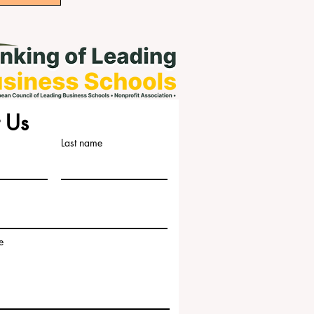
 Us
Last name
e