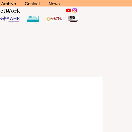
Archive
Contact
News
N
et
W
ork