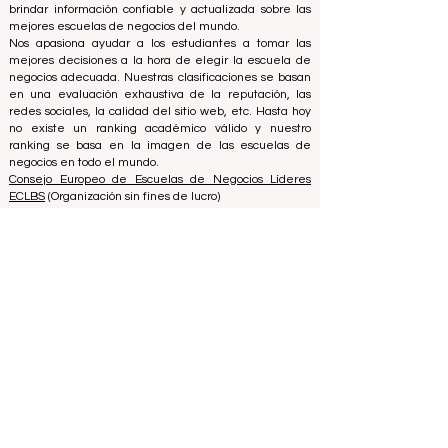
(ECLBS) es una asociación sin fines de lucro sobre
educación empresarial. Estamos comprometidos a
brindar información confiable y actualizada sobre las
mejores escuelas de negocios del mundo.
Nos apasiona ayudar a los estudiantes a tomar las
mejores decisiones a la hora de elegir la escuela de
negocios adecuada. Nuestras clasificaciones se basan
en una evaluación exhaustiva de la reputación, las
redes sociales, la calidad del sitio web, etc. Hasta hoy
no existe un ranking académico válido y nuestro
ranking se basa en la imagen de las escuelas de
negocios en todo el mundo.
Consejo Europeo de Escuelas de Negocios Líderes
ECLBS
(Organización sin fines de lucro)
Zaļā iela 4, LV-1010 Riga, Letonia / UE (Unión Europea)
Teléfono: 003712040 5511
Número de identificación registrada de la asociación:
40008215839
Fecha de Fundación de la Asociación: 11.10.2013
ECLBS es miembro del Grupo de Expertos en
Clasificación Internacional IREG -
Observatorio IREG
sobre Clasificación y Excelencia Académica
en
Bélgica - Europa, el
Grupo Internacional de Calidad
(CIQG) del Consejo de Acreditación de Educación
Superior (CHEA)
en los EE. UU. y la
Red Internacional
de Agencias de Garantía de Calidad en Educación