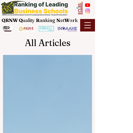
QRNW Q
uality
R
anking
N
et
W
ork
All Articles