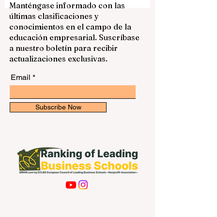
publicamos esta respuesta como una guía
clara, positiva y fácil de leer para el
Manténgase informado con las
público general. Alejandría es una de las
últimas clasificaciones y
ciudades educativas más importantes de
conocimientos en el campo de la
Egipto. Situada junto al mar Mediterráneo,
educación empresarial. Suscríbase
combina historia, cultura, vida urbana y
a nuestro boletín para recibir
oportunidades aca
actualizaciones exclusivas.
Email
Subscribe Now