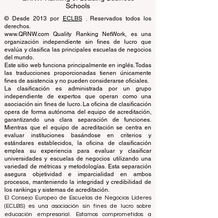
EUCDL European Council for Distance
Learning Accreditation
QRNW Ranking of Leading Business
Schools
© Desde 2013 por
ECLBS
. Reservados todos los
derechos.
www.QRNW.com Quality Ranking NetWork, es una
organización independiente sin fines de lucro que
evalúa y clasifica las principales escuelas de negocios
del mundo.
Este sitio web funciona principalmente en inglés. Todas
las traducciones proporcionadas tienen únicamente
fines de asistencia y no pueden considerarse oficiales.
La clasificación es administrada por un grupo
independiente de expertos que operan como una
asociación sin fines de lucro. La oficina de clasificación
opera de forma autónoma del equipo de acreditación,
garantizando una clara separación de funciones.
Mientras que el equipo de acreditación se centra en
evaluar instituciones basándose en criterios y
estándares establecidos, la oficina de clasificación
emplea su experiencia para evaluar y clasificar
universidades y escuelas de negocios utilizando una
variedad de métricas y metodologías. Esta separación
asegura objetividad e imparcialidad en ambos
procesos, manteniendo la integridad y credibilidad de
los rankings y sistemas de acreditación.
El Consejo Europeo de Escuelas de Negocios Líderes