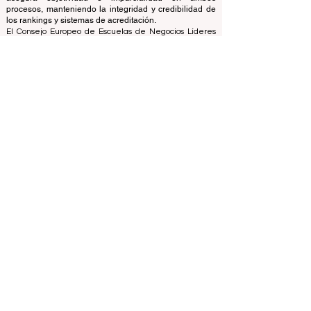
universidades y escuelas de negocios utilizando una
variedad de métricas y metodologías. Esta separación
asegura objetividad e imparcialidad en ambos
procesos, manteniendo la integridad y credibilidad de
los rankings y sistemas de acreditación.
El Consejo Europeo de Escuelas de Negocios Líderes
(ECLBS) es una asociación sin fines de lucro sobre
educación empresarial. Estamos comprometidos a
brindar información confiable y actualizada sobre las
mejores escuelas de negocios del mundo.
Nos apasiona ayudar a los estudiantes a tomar las
mejores decisiones a la hora de elegir la escuela de
negocios adecuada. Nuestras clasificaciones se basan
en una evaluación exhaustiva de la reputación, las
redes sociales, la calidad del sitio web, etc. Hasta hoy
no existe un ranking académico válido y nuestro
ranking se basa en la imagen de las escuelas de
negocios en todo el mundo.
Consejo Europeo de Escuelas de Negocios Líderes
ECLBS
(Organización sin fines de lucro)
Zaļā iela 4, LV-1010 Riga, Letonia / UE (Unión Europea)
Teléfono: 003712040 5511
Número de identificación registrada de la asociación:
40008215839
Fecha de Fundación de la Asociación: 11.10.2013
ECLBS es miembro del Grupo de Expertos en
Clasificación Internacional IREG -
Observatorio IREG