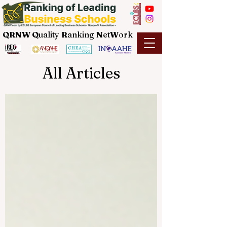
QRNW Q
uality
R
anking
N
et
W
ork
All Articles