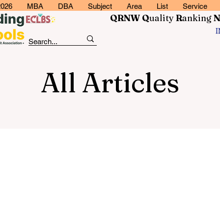
2026
MBA
DBA
Subject
Area
List
Service
QRNW Q
uality
R
anking
All Articles