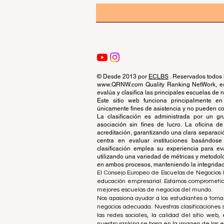
© Desde 2013 por
ECLBS
. Reservados todos 
www.QRNW.com Quality Ranking NetWork, es 
evalúa y clasifica las principales escuelas de
Este sitio web funciona principalmente en
únicamente fines de asistencia y no pueden con
La clasificación es administrada por un 
asociación sin fines de lucro. La oficina 
acreditación, garantizando una clara separaci
centra en evaluar instituciones basándose 
clasificación emplea su experiencia para ev
utilizando una variedad de métricas y metodol
en ambos procesos, manteniendo la integridad y
El Consejo Europeo de Escuelas de Negocios L
educación empresarial. Estamos comprometidos
mejores escuelas de negocios del mundo.
Nos apasiona ayudar a los estudiantes a tomar
negocios adecuada. Nuestras clasificaciones 
las redes sociales, la calidad del sitio web
nuestro ranking se basa en la imagen de las 