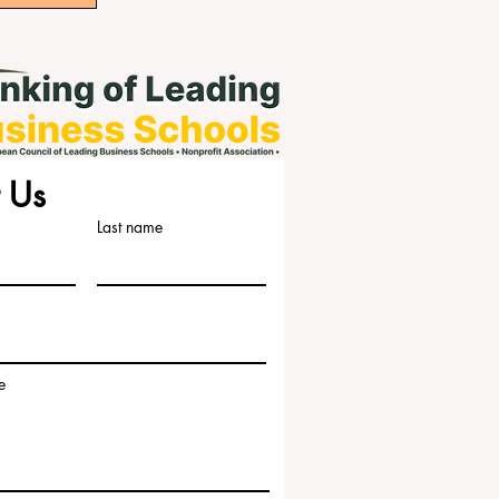
 Us
Last name
e