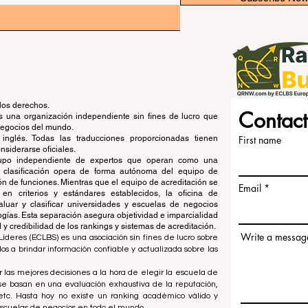
los derechos.
Contact
una organización independiente sin fines de lucro que
 negocios del mundo.
 inglés. Todas las traducciones proporcionadas tienen
First name
siderarse oficiales.
grupo independiente de expertos que operan como una
de clasificación opera de forma autónoma del equipo de
ón de funciones. Mientras que el equipo de acreditación se
Email
en criterios y estándares establecidos, la oficina de
aluar y clasificar universidades y escuelas de negocios
ogías. Esta separación asegura objetividad e imparcialidad
 credibilidad de los rankings y sistemas de acreditación.
Write a messag
íderes (ECLBS) es una asociación sin fines de lucro sobre
 a brindar información confiable y actualizada sobre las
 las mejores decisiones a la hora de elegir la escuela de
se basan en una evaluación exhaustiva de la reputación,
, etc. Hasta hoy no existe un ranking académico válido y
escuelas de negocios en todo el mundo.