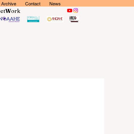
Archive
Contact
News
N
et
W
ork