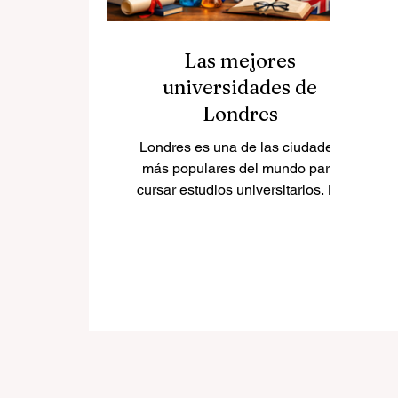
Las mejores
universidades de
Londres
Londres es una de las ciudades
más populares del mundo para
cursar estudios universitarios. La
ciudad ofrece muchos tipos de
universidades, desde grandes
instituciones de investigación
hasta centros especializados en
negocios, derecho, arte, medicina
y estudios internacionales. Para
los estudiantes que preguntan
cuáles son las mejores
universidades de Londres, la