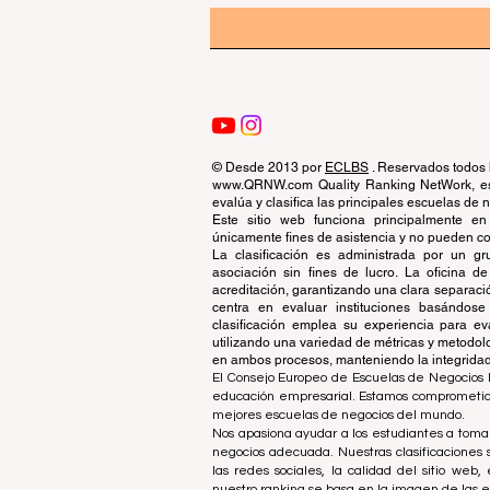
© Desde 2013 por
ECLBS
. Reservados todos 
www.QRNW.com Quality Ranking NetWork, es 
evalúa y clasifica las principales escuelas de
Este sitio web funciona principalmente en
únicamente fines de asistencia y no pueden con
La clasificación es administrada por un 
asociación sin fines de lucro. La oficina 
acreditación, garantizando una clara separaci
centra en evaluar instituciones basándose 
clasificación emplea su experiencia para ev
utilizando una variedad de métricas y metodol
en ambos procesos, manteniendo la integridad y
El Consejo Europeo de Escuelas de Negocios L
educación empresarial. Estamos comprometidos
mejores escuelas de negocios del mundo.
Nos apasiona ayudar a los estudiantes a tomar
negocios adecuada. Nuestras clasificaciones 
las redes sociales, la calidad del sitio web
nuestro ranking se basa en la imagen de las 