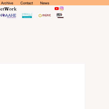
Archive
Contact
News
N
et
W
ork