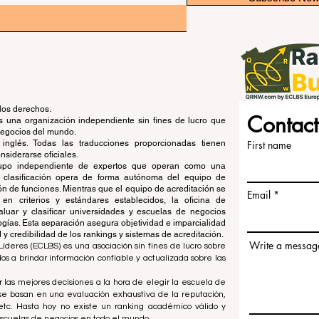
los derechos.
Contact
una organización independiente sin fines de lucro que
 negocios del mundo.
 inglés. Todas las traducciones proporcionadas tienen
First name
siderarse oficiales.
grupo independiente de expertos que operan como una
de clasificación opera de forma autónoma del equipo de
ón de funciones. Mientras que el equipo de acreditación se
Email
en criterios y estándares establecidos, la oficina de
aluar y clasificar universidades y escuelas de negocios
ogías. Esta separación asegura objetividad e imparcialidad
 credibilidad de los rankings y sistemas de acreditación.
Write a messag
íderes (ECLBS) es una asociación sin fines de lucro sobre
 a brindar información confiable y actualizada sobre las
 las mejores decisiones a la hora de elegir la escuela de
se basan en una evaluación exhaustiva de la reputación,
, etc. Hasta hoy no existe un ranking académico válido y
escuelas de negocios en todo el mundo.