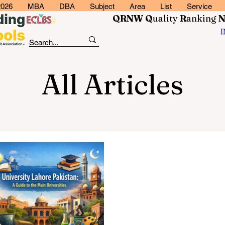
2026
MBA
DBA
Subject
Area
List
Service
QRNW Q
uality
R
anking
All Articles