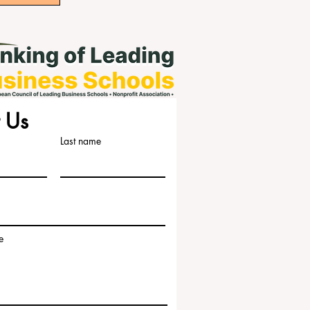
 Us
Last name
e