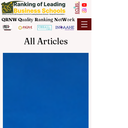
QRNW Q
uality
R
anking
N
et
W
ork
All Articles