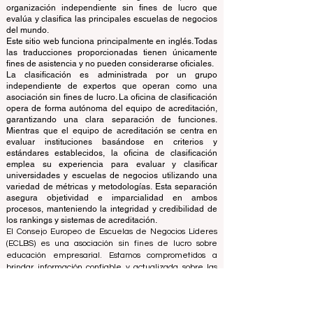
© Desde 2013 por
ECLBS
. Reservados todos los
derechos.
www.QRNW.com Quality Ranking NetWork, es una
organización independiente sin fines de lucro que
evalúa y clasifica las principales escuelas de negocios
del mundo.
Este sitio web funciona principalmente en inglés. Todas
las traducciones proporcionadas tienen únicamente
fines de asistencia y no pueden considerarse oficiales.
La clasificación es administrada por un grupo
independiente de expertos que operan como una
asociación sin fines de lucro. La oficina de clasificación
opera de forma autónoma del equipo de acreditación,
garantizando una clara separación de funciones.
Mientras que el equipo de acreditación se centra en
evaluar instituciones basándose en criterios y
estándares establecidos, la oficina de clasificación
emplea su experiencia para evaluar y clasificar
universidades y escuelas de negocios utilizando una
variedad de métricas y metodologías. Esta separación
asegura objetividad e imparcialidad en ambos
procesos, manteniendo la integridad y credibilidad de
los rankings y sistemas de acreditación.
El Consejo Europeo de Escuelas de Negocios Líderes
(ECLBS) es una asociación sin fines de lucro sobre
educación empresarial. Estamos comprometidos a
brindar información confiable y actualizada sobre las
mejores escuelas de negocios del mundo.