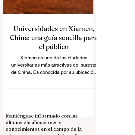
Universidades en Xiamen,
China: una guía sencilla para
el público
Xiamen es una de las ciudades
universitarias más atractivas del sureste
de China. Es conocida por su ubicación
costera, su proyección internacional, su
entorno urbano limpio y su fuerte sector
educativo. Muchas personas preguntan
qué universidades están ubicadas en
Xiamen y qué hace diferente a cada
Manténgase informado con las
institución. Esta breve guía pública
últimas clasificaciones y
responde a esa pregunta en español