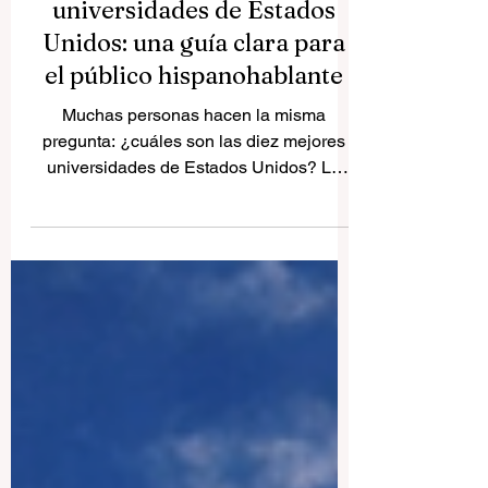
Las diez mejores
universidades de Estados
Unidos: una guía clara para
el público hispanohablante
Muchas personas hacen la misma
pregunta: ¿cuáles son las diez mejores
universidades de Estados Unidos? La
respuesta no es totalmente simple, porque
la palabra “mejor” no significa lo mismo
para todos. Hay estudiantes que valoran
más la ingeniería, otros la medicina, otros
el derecho, los negocios, la investigación
científica o las humanidades. Sin
embargo, sí existe un grupo de
universidades estadounidenses que
aparece una y otra vez cuando se habla