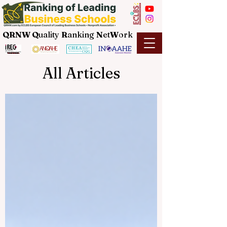
QRNW Q
uality
R
anking
N
et
W
ork
All Articles