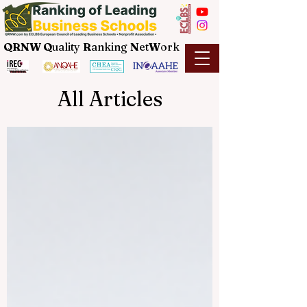
QRNW Q
uality
R
anking
N
et
W
ork
All Articles