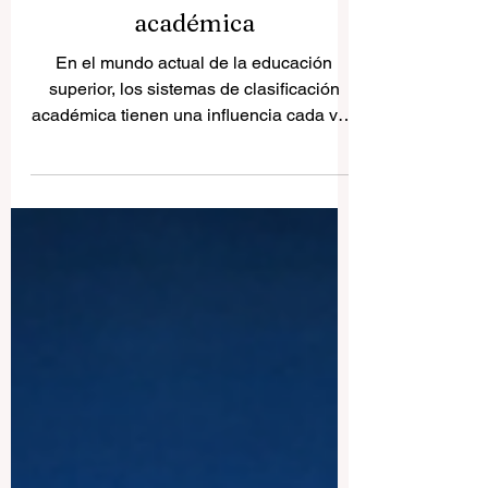
Por qué la transparencia es
tan importante en los
sistemas de clasificación
académica
En el mundo actual de la educación
superior, los sistemas de clasificación
académica tienen una influencia cada vez
mayor. Los estudiantes los consultan
cuando buscan una universidad, las
familias los observan para entender mejor
la calidad de una institución, y las propias
universidades los siguen para medir su
progreso y mostrar sus fortalezas.
También son relevantes para
empleadores, investigadores y socios
internacionales que desean comprender
mejor el perfil de una insti