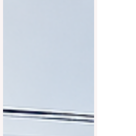
ya no se diseñan solo pensando en una
economía interna, sino en un mundo
conectado por la tecnología, el comercio,
la movilidad académica y la
transformación constante de los
mercados. Por eso, cuando muchas
personas preguntan por qué algunas univ