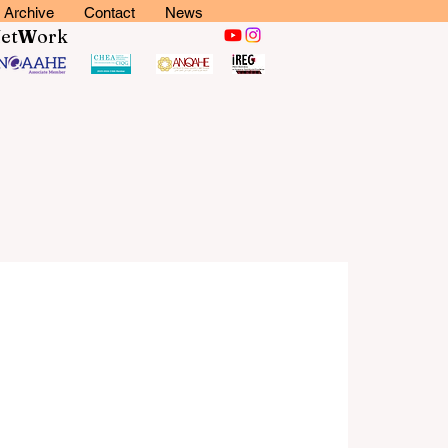
Archive
Contact
News
N
et
W
ork