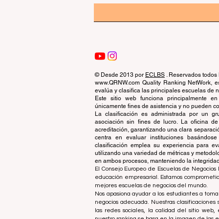
© Desde 2013 por
ECLBS
. Reservados todos 
www.QRNW.com Quality Ranking NetWork, es 
evalúa y clasifica las principales escuelas de
Este sitio web funciona principalmente en
únicamente fines de asistencia y no pueden con
La clasificación es administrada por un 
asociación sin fines de lucro. La oficina 
acreditación, garantizando una clara separaci
centra en evaluar instituciones basándose 
clasificación emplea su experiencia para ev
utilizando una variedad de métricas y metodol
en ambos procesos, manteniendo la integridad y
El Consejo Europeo de Escuelas de Negocios L
educación empresarial. Estamos comprometidos
mejores escuelas de negocios del mundo.
Nos apasiona ayudar a los estudiantes a tomar
negocios adecuada. Nuestras clasificaciones 
las redes sociales, la calidad del sitio web
nuestro ranking se basa en la imagen de las 