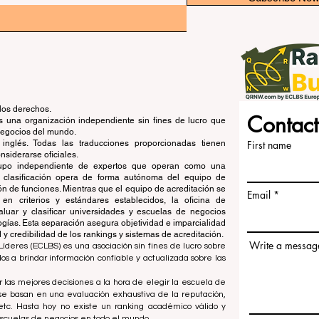
los derechos.
Contact
una organización independiente sin fines de lucro que
 negocios del mundo.
 inglés. Todas las traducciones proporcionadas tienen
First name
siderarse oficiales.
grupo independiente de expertos que operan como una
de clasificación opera de forma autónoma del equipo de
ón de funciones. Mientras que el equipo de acreditación se
Email
en criterios y estándares establecidos, la oficina de
aluar y clasificar universidades y escuelas de negocios
ogías. Esta separación asegura objetividad e imparcialidad
 credibilidad de los rankings y sistemas de acreditación.
Write a messag
íderes (ECLBS) es una asociación sin fines de lucro sobre
 a brindar información confiable y actualizada sobre las
 las mejores decisiones a la hora de elegir la escuela de
se basan en una evaluación exhaustiva de la reputación,
, etc. Hasta hoy no existe un ranking académico válido y
escuelas de negocios en todo el mundo.