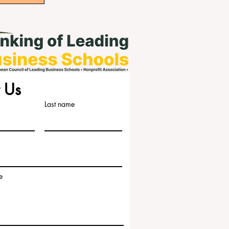
 Us
Last name
e