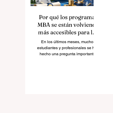
Por qué los programas
MBA se están volviendo
más accesibles para los
estudiantes
En los últimos meses, muchos
estudiantes y profesionales se han
hecho una pregunta importante:
¿es cierto que algunas escuelas
de negocios están ofreciendo
grandes descuentos en programas
MBA y másteres de negocios? La
respuesta es sí. Esta tendencia ya
se observa en varias
universidades y refleja un cambio
positivo en la
#educación_empresarial