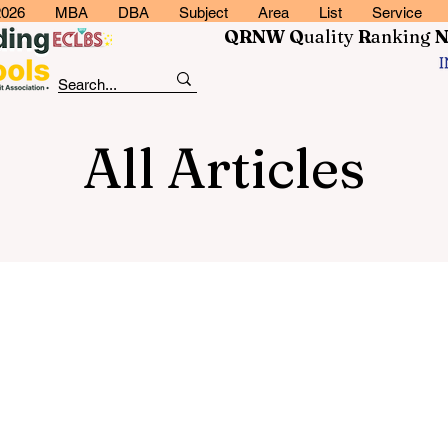
2026
MBA
DBA
Subject
Area
List
Service
QRNW Q
uality
R
anking
All Articles