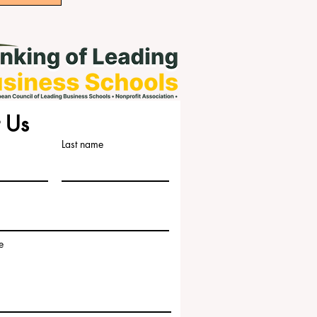
 Us
Last name
e