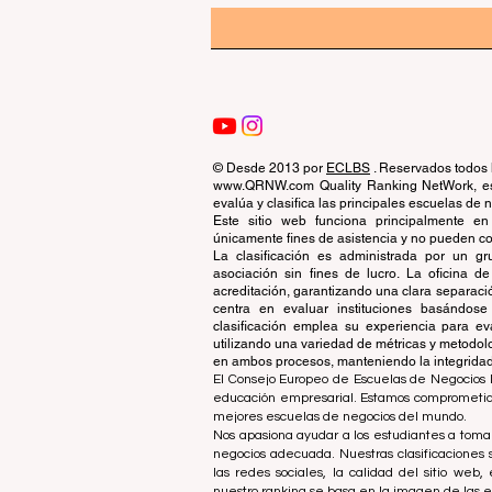
© Desde 2013 por
ECLBS
. Reservados todos 
www.QRNW.com Quality Ranking NetWork, es 
evalúa y clasifica las principales escuelas de
Este sitio web funciona principalmente en
únicamente fines de asistencia y no pueden con
La clasificación es administrada por un 
asociación sin fines de lucro. La oficina 
acreditación, garantizando una clara separaci
centra en evaluar instituciones basándose 
clasificación emplea su experiencia para ev
utilizando una variedad de métricas y metodol
en ambos procesos, manteniendo la integridad y
El Consejo Europeo de Escuelas de Negocios L
educación empresarial. Estamos comprometidos
mejores escuelas de negocios del mundo.
Nos apasiona ayudar a los estudiantes a tomar
negocios adecuada. Nuestras clasificaciones 
las redes sociales, la calidad del sitio web
nuestro ranking se basa en la imagen de las 