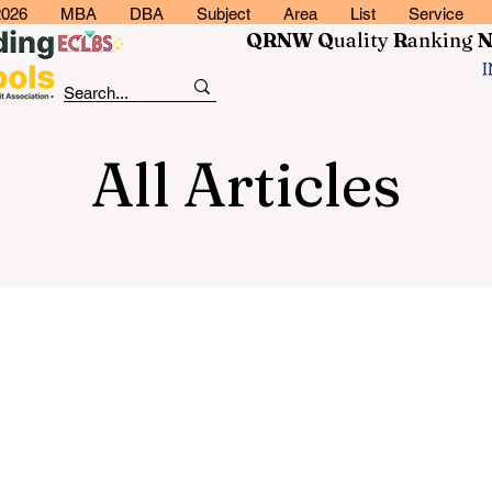
2026
MBA
DBA
Subject
Area
List
Service
QRNW Q
uality
R
anking
All Articles