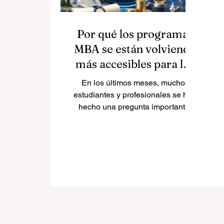
Por qué los programas
MBA se están volviendo
más accesibles para los
estudiantes
En los últimos meses, muchos
estudiantes y profesionales se han
hecho una pregunta importante:
¿es cierto que algunas escuelas
de negocios están ofreciendo
grandes descuentos en programas
MBA y másteres de negocios? La
respuesta es sí. Esta tendencia ya
se observa en varias
universidades y refleja un cambio
positivo en la
#educación_empresarial