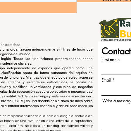
los derechos.
Contact
una organización independiente sin fines de lucro que
 negocios del mundo.
 inglés. Todas las traducciones proporcionadas tienen
First name
siderarse oficiales.
grupo independiente de expertos que operan como una
de clasificación opera de forma autónoma del equipo de
ón de funciones. Mientras que el equipo de acreditación se
Email
en criterios y estándares establecidos, la oficina de
aluar y clasificar universidades y escuelas de negocios
ogías. Esta separación asegura objetividad e imparcialidad
 credibilidad de los rankings y sistemas de acreditación.
Write a messag
íderes (ECLBS) es una asociación sin fines de lucro sobre
 a brindar información confiable y actualizada sobre las
 las mejores decisiones a la hora de elegir la escuela de
se basan en una evaluación exhaustiva de la reputación,
, etc. Hasta hoy no existe un ranking académico válido y
escuelas de negocios en todo el mundo.