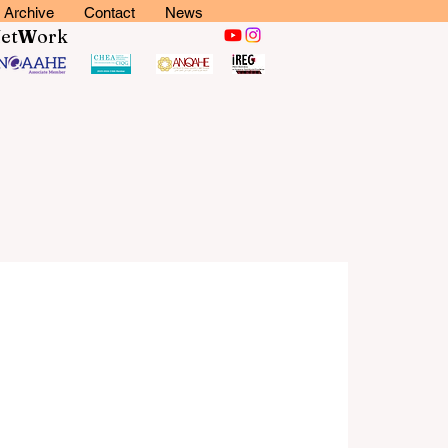
Archive
Contact
News
N
et
W
ork